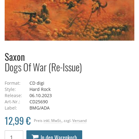
Saxon
Dogs Of War (Re-Issue)
Format:
CD digi
Style:
Hard Rock
Release:
06.10.2023
Art-Nr.:
CD25690
Label:
BMG/ADA
12,99 €
Preis
inkl. MwSt.
, zzgl.
Versand
In den Warenkorb