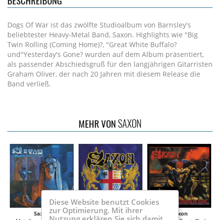
BESCHREIBUNG
Dogs Of War ist das zwölfte Studioalbum von Barnsley's
beliebtester Heavy-Metal Band, Saxon. Highlights wie "Big
Twin Rolling (Coming Home)?, "Great White Buffalo?
und"Yesterday's Gone? wurden auf dem Album präsentiert,
als passender Abschiedsgruß für den langjährigen Gitarristen
Graham Oliver, der nach 20 Jahren mit diesem Release die
Band verließ.
SAXON
MEHR VON
Diese Website benutzt Cookies
zur Optimierung. Mit ihrer
Saxon
Saxon
Saxon
Nutzung erklären Sie sich damit