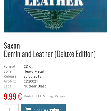
Saxon
Demin and Leather (Deluxe Edition)
Format:
CD digi
Style:
Heavy Metal
Release:
25.05.2018
Art-Nr.:
CD20021
Label:
Nuclear Blast
9,99 €
Preis
inkl. MwSt.
, zzgl.
Versand
In den Warenkorb