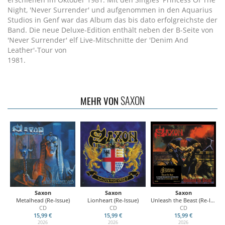
Night, 'Never Surrender' und aufgenommen in den Aquarius
Studios in Genf war das Album das bis dato erfolgreichste der
Band. Die neue Deluxe-Edition enthält neben der B-Seite von
'Never Surrender' elf Live-Mitschnitte der 'Denim And
Leather'-Tour von
1981.
SAXON
MEHR VON
Saxon
Saxon
Saxon
Metalhead (Re-Issue)
Lionheart (Re-Issue)
Unleash the Beast (Re-Issue)
CD
CD
CD
15,99 €
15,99 €
15,99 €
2026
2026
2026