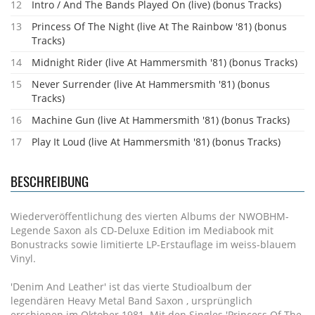
12
Intro / And The Bands Played On (live) (bonus Tracks)
13
Princess Of The Night (live At The Rainbow '81) (bonus
Tracks)
14
Midnight Rider (live At Hammersmith '81) (bonus Tracks)
15
Never Surrender (live At Hammersmith '81) (bonus
Tracks)
16
Machine Gun (live At Hammersmith '81) (bonus Tracks)
17
Play It Loud (live At Hammersmith '81) (bonus Tracks)
BESCHREIBUNG
Wiederveröffentlichung des vierten Albums der NWOBHM-
Legende Saxon als CD-Deluxe Edition im Mediabook mit
Bonustracks sowie limitierte LP-Erstauflage im weiss-blauem
Vinyl.
'Denim And Leather' ist das vierte Studioalbum der
legendären Heavy Metal Band Saxon , ursprünglich
erschienen im Oktober 1981. Mit den Singles 'Princess Of The