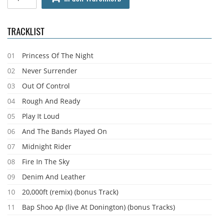
TRACKLIST
01
Princess Of The Night
02
Never Surrender
03
Out Of Control
04
Rough And Ready
05
Play It Loud
06
And The Bands Played On
07
Midnight Rider
08
Fire In The Sky
09
Denim And Leather
10
20,000ft (remix) (bonus Track)
11
Bap Shoo Ap (live At Donington) (bonus Tracks)