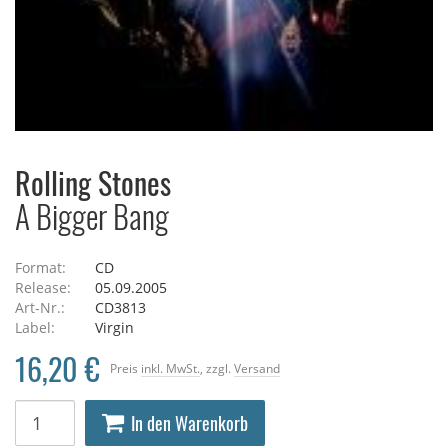
Rolling Stones
A Bigger Bang
Format:
CD
Release:
05.09.2005
Art-Nr.:
CD3813
Label:
Virgin
16,20 €
Preis
inkl. MwSt.
, zzgl.
Versand
In den Warenkorb