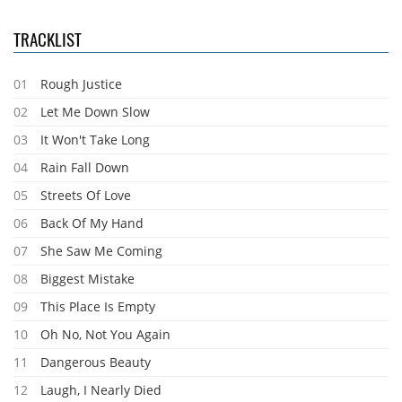
TRACKLIST
01
Rough Justice
02
Let Me Down Slow
03
It Won't Take Long
04
Rain Fall Down
05
Streets Of Love
06
Back Of My Hand
07
She Saw Me Coming
08
Biggest Mistake
09
This Place Is Empty
10
Oh No, Not You Again
11
Dangerous Beauty
12
Laugh, I Nearly Died