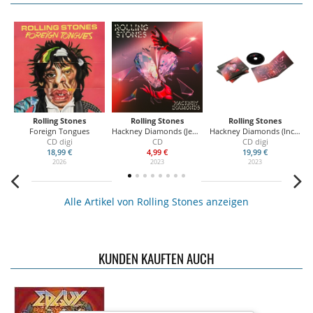
Rolling Stones
Rolling Stones
Rolling Stones
Foreign Tongues
Hackney Diamonds (Jewel Case)
Hackney Diamonds (Incl. 16 page Booklet)
Ha
CD digi
CD
CD digi
18,99 €
4,99 €
19,99 €
2026
2023
2023
Alle Artikel von Rolling Stones anzeigen
KUNDEN KAUFTEN AUCH