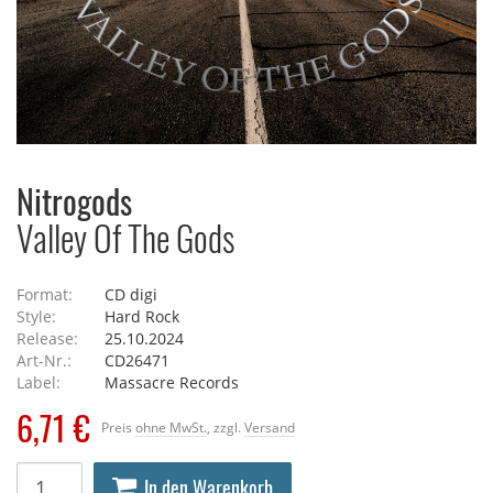
Nitrogods
Valley Of The Gods
Format:
CD digi
Style:
Hard Rock
Release:
25.10.2024
Art-Nr.:
CD26471
Label:
Massacre Records
6,71 €
Preis
ohne MwSt.
, zzgl.
Versand
In den Warenkorb