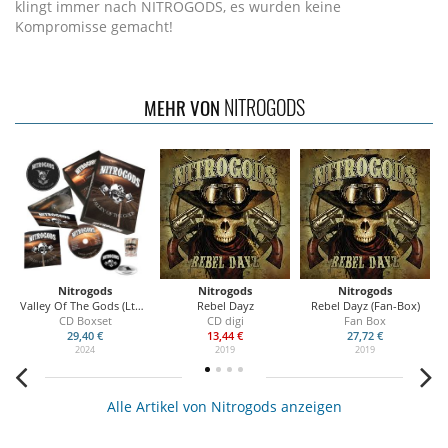
klingt immer nach NITROGODS, es wurden keine
Kompromisse gemacht!
NITROGODS
MEHR VON
Nitrogods
Nitrogods
Nitrogods
Valley Of The Gods (Ltd. Boxset)
Rebel Dayz
Rebel Dayz (Fan-Box)
CD Boxset
CD digi
Fan Box
29,40 €
13,44 €
27,72 €
2024
2019
2019
Alle Artikel von Nitrogods anzeigen