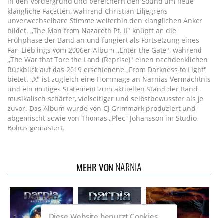
in den Vordergrund und bereichern den Sound um neue
klangliche Facetten, während Christian Liljegrens
unverwechselbare Stimme weiterhin den klanglichen Anker
bildet. ,,The Man from Nazareth Pt. II" knüpft an die
Frühphase der Band an und fungiert als Fortsetzung eines
Fan-Lieblings vom 2006er-Album ,,Enter the Gate", während
,,The War that Tore the Land (Reprise)" einen nachdenklichen
Rückblick auf das 2019 erschienene ,,From Darkness to Light"
bietet. ,,X" ist zugleich eine Hommage an Narnias Vermächtnis
und ein mutiges Statement zum aktuellen Stand der Band -
musikalisch schärfer, vielseitiger und selbstbewusster als je
zuvor. Das Album wurde von CJ Grimmark produziert und
abgemischt sowie von Thomas ,,Plec" Johansson im Studio
Bohus gemastert.
NARNIA
MEHR VON
Diese Website benutzt Cookies