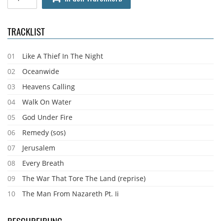
TRACKLIST
01
Like A Thief In The Night
02
Oceanwide
03
Heavens Calling
04
Walk On Water
05
God Under Fire
06
Remedy (sos)
07
Jerusalem
08
Every Breath
09
The War That Tore The Land (reprise)
10
The Man From Nazareth Pt. Ii