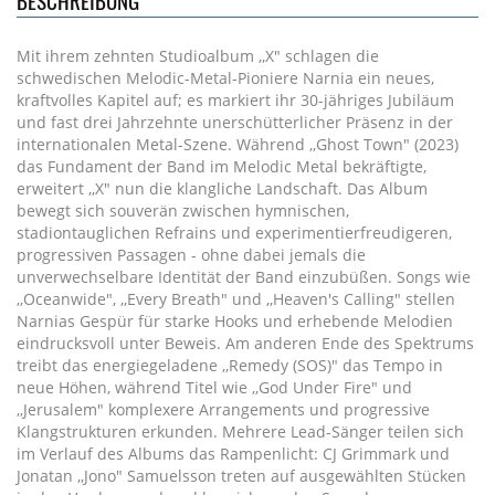
BESCHREIBUNG
Mit ihrem zehnten Studioalbum ,,X" schlagen die
schwedischen Melodic-Metal-Pioniere Narnia ein neues,
kraftvolles Kapitel auf; es markiert ihr 30-jähriges Jubiläum
und fast drei Jahrzehnte unerschütterlicher Präsenz in der
internationalen Metal-Szene. Während ,,Ghost Town" (2023)
das Fundament der Band im Melodic Metal bekräftigte,
erweitert ,,X" nun die klangliche Landschaft. Das Album
bewegt sich souverän zwischen hymnischen,
stadiontauglichen Refrains und experimentierfreudigeren,
progressiven Passagen - ohne dabei jemals die
unverwechselbare Identität der Band einzubüßen. Songs wie
,,Oceanwide", ,,Every Breath" und ,,Heaven's Calling" stellen
Narnias Gespür für starke Hooks und erhebende Melodien
eindrucksvoll unter Beweis. Am anderen Ende des Spektrums
treibt das energiegeladene ,,Remedy (SOS)" das Tempo in
neue Höhen, während Titel wie ,,God Under Fire" und
,,Jerusalem" komplexere Arrangements und progressive
Klangstrukturen erkunden. Mehrere Lead-Sänger teilen sich
im Verlauf des Albums das Rampenlicht: CJ Grimmark und
Jonatan ,,Jono" Samuelsson treten auf ausgewählten Stücken