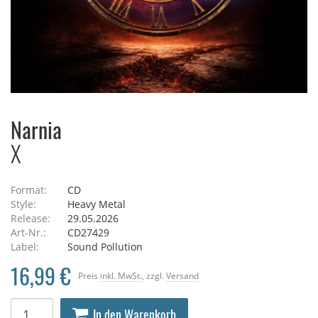
Narnia
X
Format:
CD
Style:
Heavy Metal
Release:
29.05.2026
Art-Nr.:
CD27429
Label:
Sound Pollution
16,99 €
Preis
inkl. MwSt.
, zzgl.
Versand
In den Warenkorb