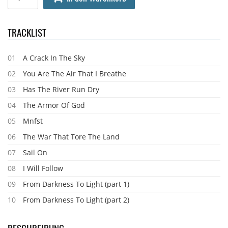
TRACKLIST
01
A Crack In The Sky
02
You Are The Air That I Breathe
03
Has The River Run Dry
04
The Armor Of God
05
Mnfst
06
The War That Tore The Land
07
Sail On
08
I Will Follow
09
From Darkness To Light (part 1)
10
From Darkness To Light (part 2)