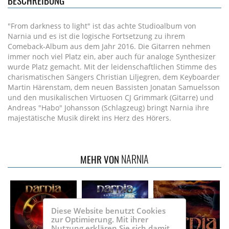
BESCHREIBUNG
"From darkness to light" ist das achte Studioalbum von
Narnia und es ist die logische Fortsetzung zu ihrem
Comeback-Album aus dem Jahr 2016. Die Gitarren nehmen
immer noch viel Platz ein, aber auch für analoge Synthesizer
wurde Platz gemacht. Mit der leidenschaftlichen Stimme des
charismatischen Sängers Christian Liljegren, dem Keyboarder
Martin Härenstam, dem neuen Bassisten Jonatan Samuelsson
und den musikalischen Virtuosen CJ Grimmark (Gitarre) und
Andreas "Habo" Johansson (Schlagzeug) bringt Narnia ihre
majestätische Musik direkt ins Herz des Hörers.
NARNIA
MEHR VON
Diese Website benutzt Cookies
zur Optimierung. Mit ihrer
Nutzung erklären Sie sich damit