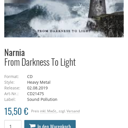
Narnia
From Darkness To Light
Format:
CD
Style:
Heavy Metal
Release:
02.08.2019
Art-Nr.:
CD21475
Label:
Sound Pollution
15,50 €
Preis
inkl. MwSt.
, zzgl.
Versand
In den Warenkorb