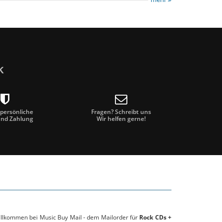
k
 persönliche
Fragen? Schreibt uns
und Zahlung
Wir helfen gerne!
willkommen bei Music Buy Mail - dem Mailorder für
Rock CDs +