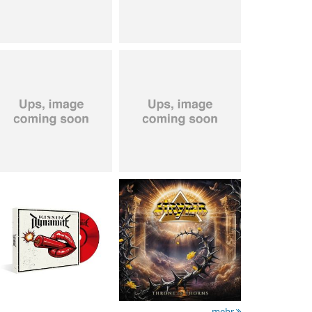
Kissin' Dynamite
-
Stryper
- Throne Of
Kissin' Dynamite
Thorns
15,99 €
14,99 €
mehr