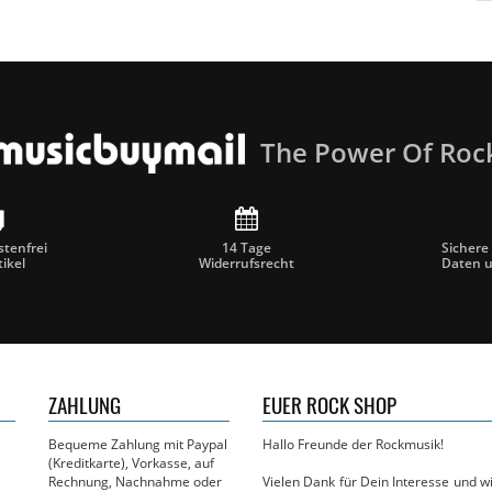
The Power Of Roc
tenfrei
14 Tage
Sichere
tikel
Widerrufsrecht
Daten 
ZAHLUNG
EUER ROCK SHOP
Bequeme Zahlung mit Paypal
Hallo Freunde der Rockmusik!
(Kreditkarte), Vorkasse, auf
Rechnung, Nachnahme oder
Vielen Dank für Dein Interesse und 