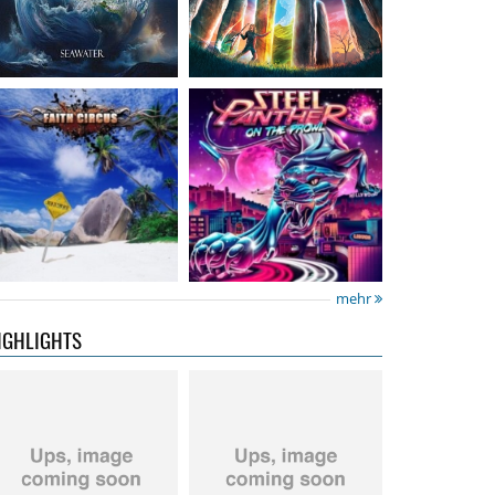
Neon Rider
- Keepers
Diamond Rain
-
Of The Flame
Chapter One
15,99 €
15,99 €
mehr
IGHLIGHTS
City Of Lights
- City Of
Hardbone
- Hardbeat
Lights
16,99 €
15,99 €