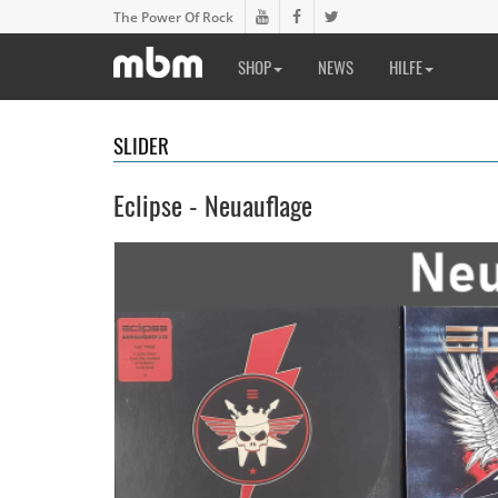
The Power Of Rock
SHOP
NEWS
HILFE
SLIDER
Eclipse - Neuauflage