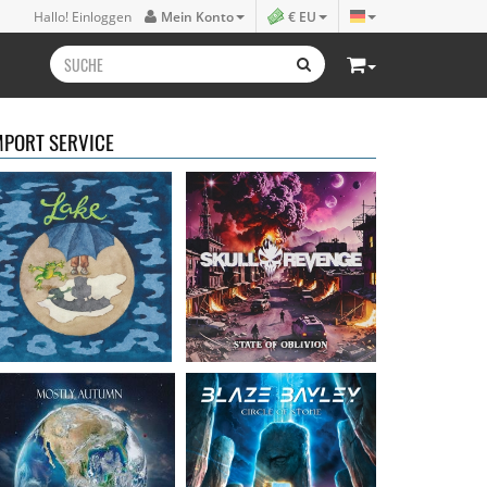
Lake
- Four
Skull Revenge
- State of
Hallo! Einloggen
Mein Konto
€ EU
16,50 €
Oblivion
16,99 €
MPORT SERVICE
Mostly Autumn
-
Bayley, Blaze
- Circle of
Seawater
stone
16,99 €
14,99 €
Faith Circus
- Bum in
Steel Panther
- On The
the Sun
Prowl
16,50 €
12,99 €