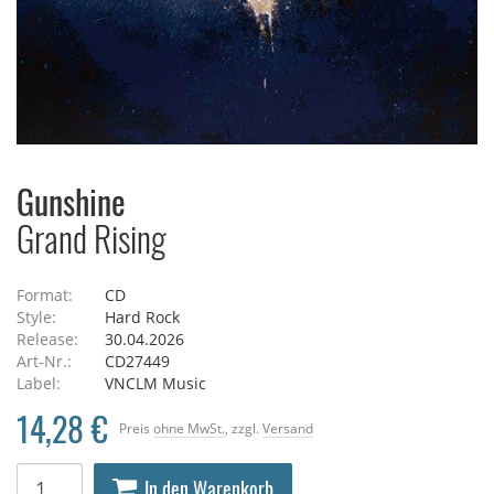
Gunshine
Grand Rising
Format:
CD
Style:
Hard Rock
Release:
30.04.2026
Art-Nr.:
CD27449
Label:
VNCLM Music
14,28 €
Preis
ohne MwSt.
, zzgl.
Versand
In den Warenkorb