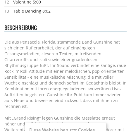
12
Valentine 5:00
13
Table Dancing 8:02
BESCHREIBUNG
Die aus Pensacola, Florida, stammende Band Gunshine hat
sich einen Ruf erarbeitet, der auf eingängigen
Gesangsmelodien, cleveren Texten, mitreißenden
Gitarrenriffs und -soli sowie einer gnadenlosen
Rhythmusgruppe fußt. Ihr Sound verbindet eine kantige, raue
Rock 'n' Roll-Attitüde mit einer melodischen, pop-orientierten
Sensibilität - eine musikalische Mischung, die mit voller
Wucht einschlägt und dennoch sofort im Gedächtnis bleibt. In
Kombination mit ihren energiegeladenen, souveränen Live-
Auftritten begeistern Gunshine ihr Publikum immer wieder
aufs Neue und beweisen eindrucksvoll, dass mit ihnen zu
rechnen ist.
Mit ,,Grand Rising" legen Gunshine die Messlatte erneut
höher und vollziehen dabei eine spannende
Weiterentwicklung als Band. Das Album nimmt die Hörer mit
Diese Website benutzt Cookies