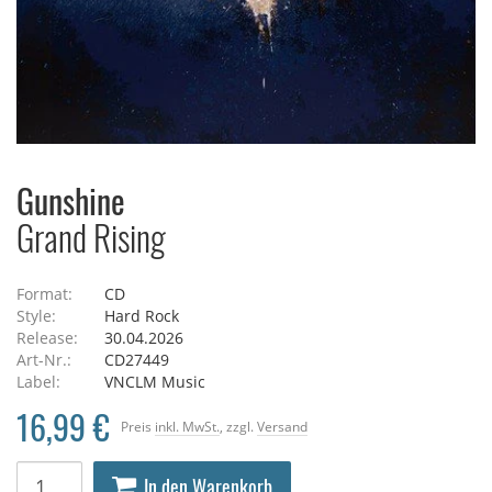
Gunshine
Grand Rising
Format:
CD
Style:
Hard Rock
Release:
30.04.2026
Art-Nr.:
CD27449
Label:
VNCLM Music
16,99 €
Preis
inkl. MwSt.
, zzgl.
Versand
In den Warenkorb