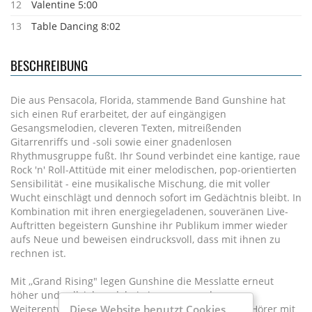
12
Valentine 5:00
13
Table Dancing 8:02
BESCHREIBUNG
Die aus Pensacola, Florida, stammende Band Gunshine hat
sich einen Ruf erarbeitet, der auf eingängigen
Gesangsmelodien, cleveren Texten, mitreißenden
Gitarrenriffs und -soli sowie einer gnadenlosen
Rhythmusgruppe fußt. Ihr Sound verbindet eine kantige, raue
Rock 'n' Roll-Attitüde mit einer melodischen, pop-orientierten
Sensibilität - eine musikalische Mischung, die mit voller
Wucht einschlägt und dennoch sofort im Gedächtnis bleibt. In
Kombination mit ihren energiegeladenen, souveränen Live-
Auftritten begeistern Gunshine ihr Publikum immer wieder
aufs Neue und beweisen eindrucksvoll, dass mit ihnen zu
rechnen ist.
Mit ,,Grand Rising" legen Gunshine die Messlatte erneut
höher und vollziehen dabei eine spannende
Weiterentwicklung als Band. Das Album nimmt die Hörer mit
Diese Website benutzt Cookies