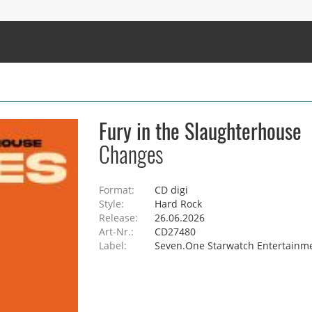
Fury in the Slaughterhouse
Changes
Format:
CD digi
Style:
Hard Rock
Release:
26.06.2026
Art-Nr.:
CD27480
Label:
Seven.One Starwatch Entertainm