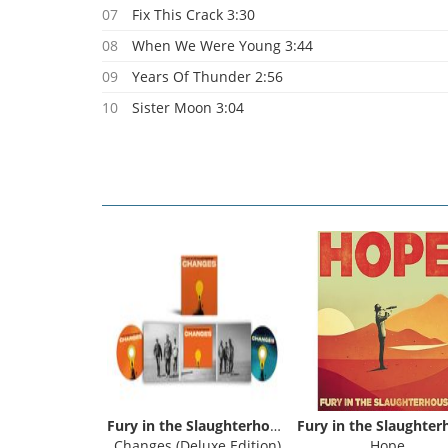
07
Fix This Crack 3:30
08
When We Were Young 3:44
09
Years Of Thunder 2:56
10
Sister Moon 3:04
11
Dream About You 3:20
12
Sorrowland 3:09
Fury in the Slaughterhouse
Changes (Deluxe Edition)
Hope