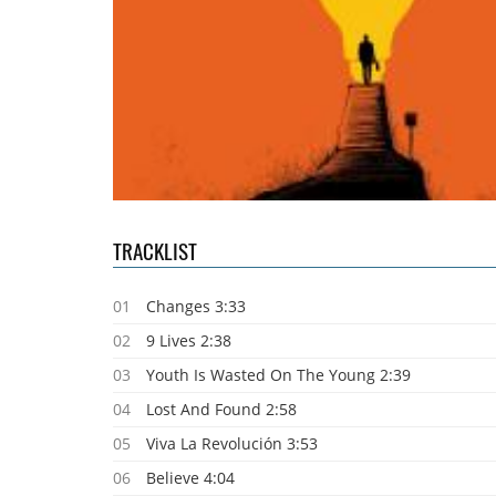
TRACKLIST
01
Changes 3:33
02
9 Lives 2:38
03
Youth Is Wasted On The Young 2:39
04
Lost And Found 2:58
05
Viva La Revolución 3:53
06
Believe 4:04