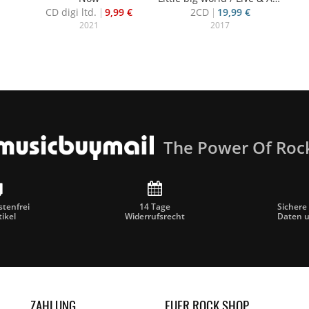
CD digi ltd.
9,99 €
2CD
19,99 €
2021
2017
The Power Of Roc
tenfrei
14 Tage
Sichere
tikel
Widerrufsrecht
Daten 
ZAHLUNG
EUER ROCK SHOP