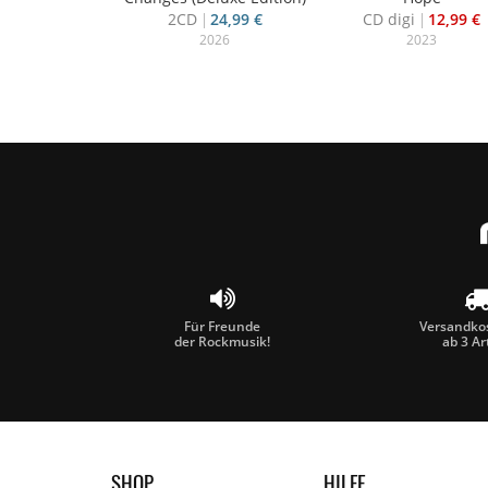
2CD
24,99 €
CD digi
12,99 €
2026
2023
Für Freunde
Versandkos
der Rockmusik!
ab 3 Ar
SHOP
HILFE