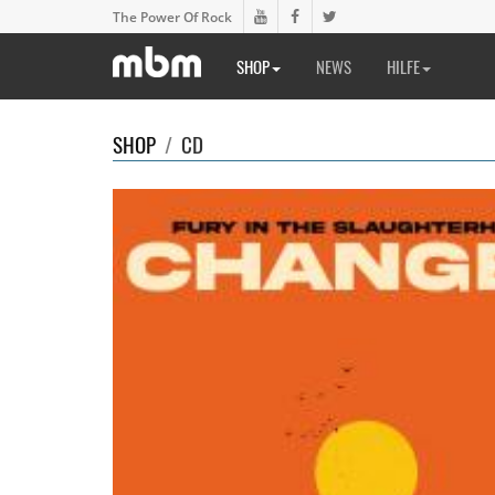
The Power Of Rock
SHOP
NEWS
HILFE
SHOP
/
CD