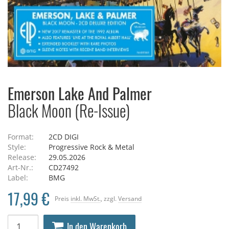
Emerson Lake And Palmer
Black Moon (Re-Issue)
Format:
2CD DIGI
Style:
Progressive Rock & Metal
Release:
29.05.2026
Art-Nr.:
CD27492
Label:
BMG
17,99 €
Preis
inkl. MwSt.
, zzgl.
Versand
In den Warenkorb