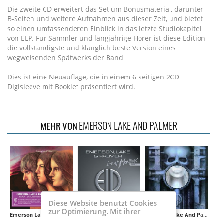
Die zweite CD erweitert das Set um Bonusmaterial, darunter
B-Seiten und weitere Aufnahmen aus dieser Zeit, und bietet
so einen umfassenderen Einblick in das letzte Studiokapitel
von ELP. Für Sammler und langjährige Hörer ist diese Edition
die vollständigste und klanglich beste Version eines
wegweisenden Spätwerks der Band.
Dies ist eine Neuauflage, die in einem 6-seitigen 2CD-
Digisleeve mit Booklet präsentiert wird.
EMERSON LAKE AND PALMER
MEHR VON
Diese Website benutzt Cookies
zur Optimierung. Mit ihrer
Emerson Lake And Palmer
Emerson Lake And Palmer
Emerson Lake And Palmer
Emerson Lake And Palmer