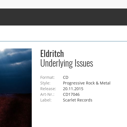
Eldritch
Underlying Issues
Format:
CD
Style:
Progressive Rock & Metal
Release:
20.11.2015
Art-Nr.:
CD17046
Label:
Scarlet Records