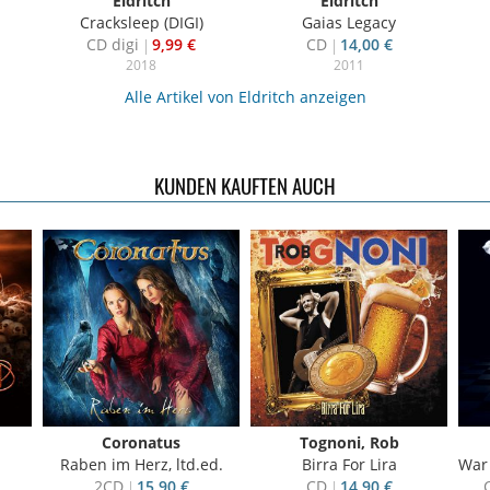
Eldritch
Eldritch
Cracksleep (DIGI)
Gaias Legacy
CD digi
9,99 €
CD
14,00 €
2018
2011
Alle Artikel von Eldritch anzeigen
KUNDEN KAUFTEN AUCH
Coronatus
Tognoni, Rob
Raben im Herz, ltd.ed.
Birra For Lira
War Of Ki
2CD
15,90 €
CD
14,90 €