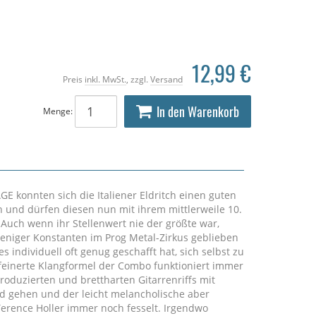
12,99 €
Preis
inkl. MwSt.
, zzgl.
Versand
In den Warenkorb
Menge:
E konnten sich die Italiener Eldritch einen guten
n und dürfen diesen nun mit ihrem mittlerweile 10.
ch wenn ihr Stellenwert nie der größte war,
weniger Konstanten im Prog Metal-Zirkus geblieben
 individuell oft genug geschafft hat, sich selbst zu
erfeinerte Klangformel der Combo funktioniert immer
roduzierten und brettharten Gitarrenriffs mit
 gehen und der leicht melancholische aber
 Terence Holler immer noch fesselt. Irgendwo