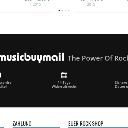
2015
2015
The Power Of Roc
tenfrei
14 Tage
Sichere
tikel
Widerrufsrecht
Daten 
ZAHLUNG
EUER ROCK SHOP