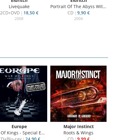
Eldritch
Eldritch
Livequake
Portrait Of The Abyss Within
2CD+DVD
18,50 €
CD
9,90 €
2008
2004
Europe
Major Instinct
Last Days
ngs - Special Edition + Live in Wacken 2015
Roots & Wings
Ride Th
CD+Blu-ray
24,90 €
CD
9,99 €
CD
7