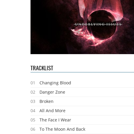
TRACKLIST
01
Changing Blood
02
Danger Zone
03
Broken
04
All And More
05
The Face I Wear
06
To The Moon And Back