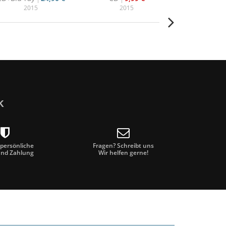
2015
2015
20
k
 persönliche
Fragen? Schreibt uns
und Zahlung
Wir helfen gerne!