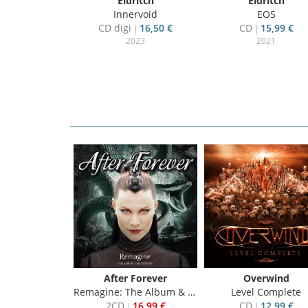
Eldritch
Eldritch
Innervoid
EOS
CD digi
16,50 €
CD
15,99 €
2023
2021
Dalton
After Forever
Overwind
derkeg
Remagine: The Album & The Sessions
Level Complete
24,99 €
2CD
16,99 €
CD
12,99 €