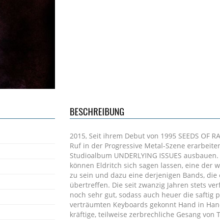
BESCHREIBUNG
2015, Seit ihrem Debut von 1995 SEEDS OF RAG
Ruf in der Progressive Metal-Szene erarbeite
Studioalbum UNDERLYING ISSUES ausbauen. Au
können Eldritch sich sagen lassen, eine der 
zu sein und dazu eine derjenigen Bands, die es
übertreffen. Die seit zwanzig Jahren stets v
noch sehr gut, sodass auch heuer die saftig p
verträumten Keyboards gekonnt Hand in Hand
kräftige, teilweise zerbrechliche Gesang von