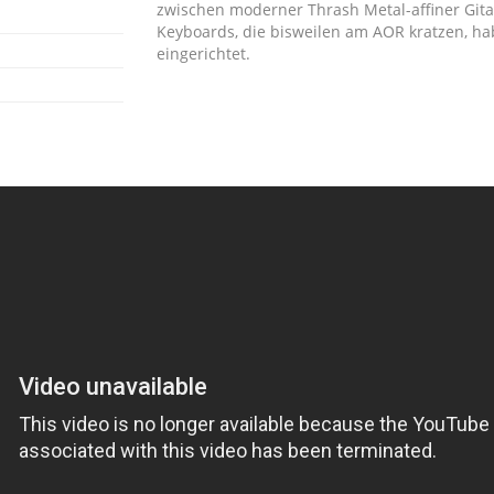
zwischen moderner Thrash Metal-affiner Gi
Keyboards, die bisweilen am AOR kratzen, ha
eingerichtet.