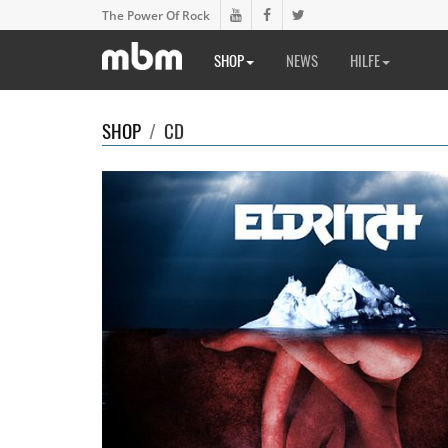
The Power Of Rock
SHOP
NEWS
HILFE
SHOP
/
CD