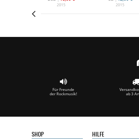
015
2015
2015
Für Freunde
Versandkos
der Rockmusik!
ab 3 Ar
SHOP
HILFE