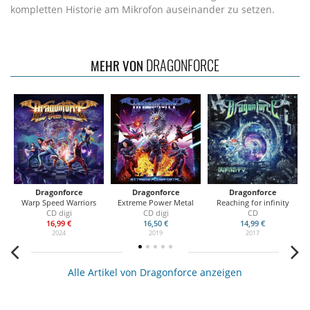
kompletten Historie am Mikrofon auseinander zu setzen.
DRAGONFORCE
MEHR VON
Dragonforce
Dragonforce
Dragonforce
Warp Speed Warriors
Extreme Power Metal
Reaching for infinity
R
CD digi
CD digi
CD
16,99 €
16,50 €
14,99 €
2024
2019
2017
Alle Artikel von Dragonforce anzeigen