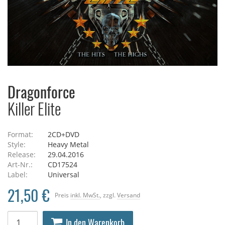
Dragonforce
Killer Elite
Format:
2CD+DVD
Style:
Heavy Metal
Release:
29.04.2016
Art-Nr.:
CD17524
Label:
Universal
21,50 €
Preis
inkl. MwSt.
, zzgl.
Versand
In den Warenkorb