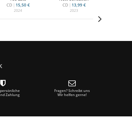
CD
15,50 €
CD
13,99 €
CD
9
2024
2023
20
k
 persönliche
Fragen? Schreibt uns
und Zahlung
Wir helfen gerne!