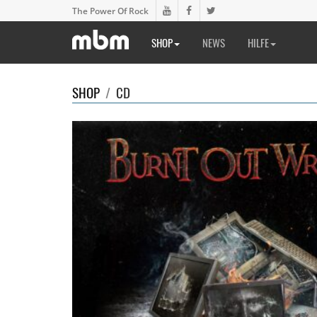
The Power Of Rock
SHOP
NEWS
HILFE
SHOP
/
CD