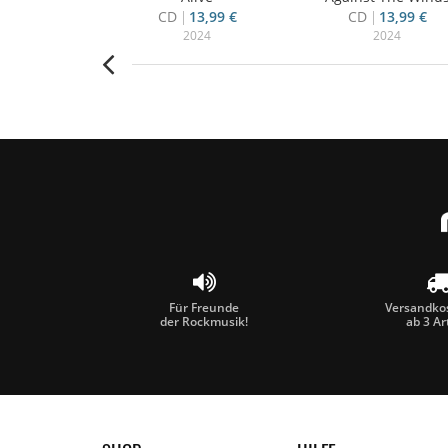
9,99 €
CD
13,99 €
CD
13,99 €
023
2024
2024
Für Freunde
Versandkos
der Rockmusik!
ab 3 Ar