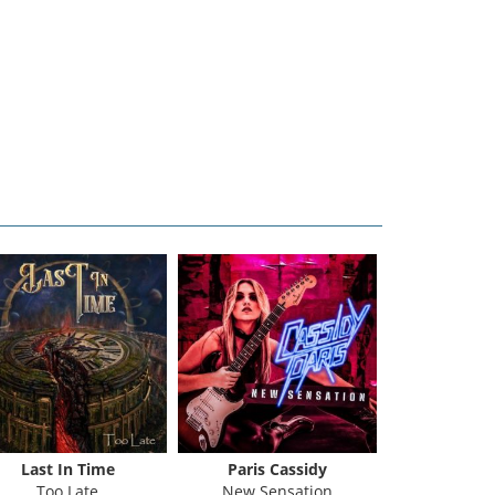
Last In Time
Paris Cassidy
Fifth 
Too Late
New Sensation
Here W