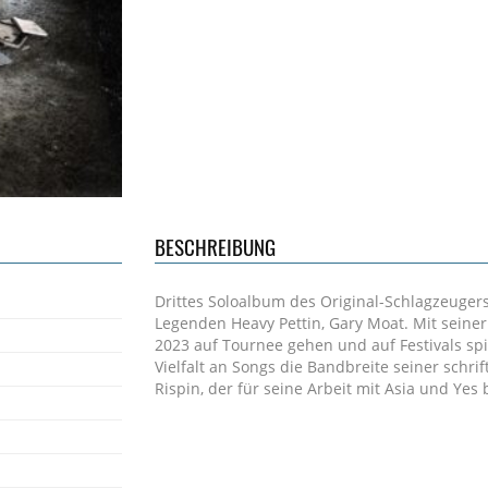
BESCHREIBUNG
Drittes Soloalbum des Original-Schlagzeuge
Legenden Heavy Pettin, Gary Moat. Mit seine
2023 auf Tournee gehen und auf Festivals spi
Vielfalt an Songs die Bandbreite seiner schrif
Rispin, der für seine Arbeit mit Asia und Yes 