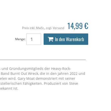
14,99 €
Preis
inkl. MwSt.
, zzgl.
Versand
In den Warenkorb
Menge:
rs und Gründungsmitglieds der Heavy-Rock-
r Band Burnt Out Wreck, die in den Jahren 2022 und
elen wird. Gary Moat demonstriert mit seiner
tstellerischen Fähigkeiten. Produziert von Steve
bekannt ist.