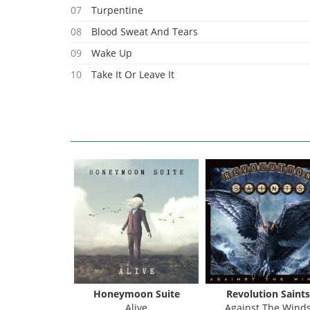
07
Turpentine
08
Blood Sweat And Tears
09
Wake Up
10
Take It Or Leave It
11
I'm A Loser Too
h Note
Honeymoon Suite
Revolution Saints
 We Are
Alive
Against The Wind