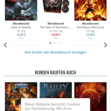
Bloodbound
Bloodbound
Bloodbound
Field of Swords
The Tales of Nosferatu (Ltd. Earbook)
Stormborn (Re-Issue)
CD digi
CD+Blu-ray
CD digi
15,99 €
19,99 €
15,50 €
2025
2024
2024
Alle Artikel von Bloodbound anzeigen
KUNDEN KAUFTEN AUCH
Diese Website benutzt Cookies
zur Optimierung. Mit ihrer