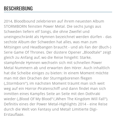
BESCHREIBUNG
2014, Bloodbound zelebrieren auf ihrem neuesten Album
STORMBORN feinsten Power Metal. Die sechs Jungs aus
Schweden liefern elf Songs, die ohne Zweifel und
uneingeschränkt als Hymnen bezeichnet werden dürfen - das
sechste Album der Schweden hat alles, was man zum
Mitsingen und Headbangen braucht - und als Fan der (Buch-)
Serie Game Of Thrones. Der düstere Opener ,,Bloodtale" zeigt
gleich zu Anfang auf, wo die Reise hingeht: Starke,
stampfende Hymnen wechseln sich mit schnellen Power
Metal Nummern ab und erwarten den Hörer. Auch inhaltlich
hat die Scheibe einiges zu bieten: In einem Moment möchte
man mit den Drachen der Sturmgeborenen fliegen
(,,Stormborn"), im nächsten Moment träumt man sich weit
weg auf ein Horror-Piratenschiff und dann findet man sich
inmitten eines Kampfes Seite an Seite mit den Dothraki
wieder (,,Blood Of My Blood"/,,When The Kingdom Will Fall").
Definitiv eines der Power Metal-Highlights 2014 - eine Reise
durch die Welt von Fantasy und Metal! Limitierte Digi-
Erstauflage.