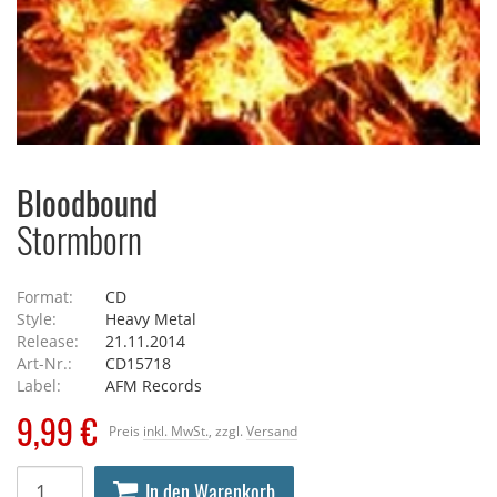
Bloodbound
Stormborn
Format:
CD
Style:
Heavy Metal
Release:
21.11.2014
Art-Nr.:
CD15718
Label:
AFM Records
9,99 €
Preis
inkl. MwSt.
, zzgl.
Versand
In den Warenkorb