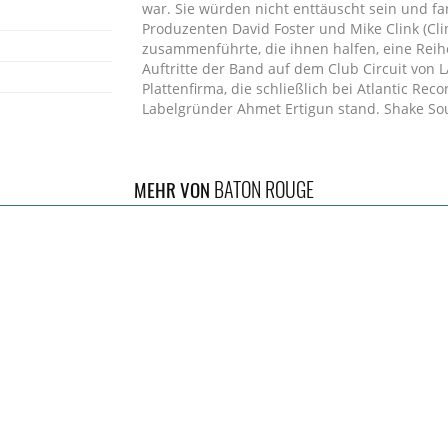
war. Sie würden nicht enttäuscht sein und f
Produzenten David Foster und Mike Clink (Cli
zusammenführte, die ihnen halfen, eine Re
Auftritte der Band auf dem Club Circuit von 
Plattenfirma, die schließlich bei Atlantic Re
Labelgründer Ahmet Ertigun stand. Shake Sou
in New Jersey produziert und 1990 mit positi
melodischen Rock-Stil hart und rühmte stark
Down' und'Baby's So Cool'. Es war nicht verwu
BATON ROUGE
MEHR VON
dass die Band mit einem soliden Airplay eine
etablierte.