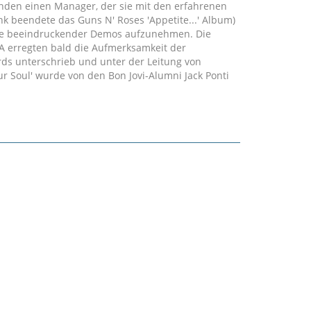
anden einen Manager, der sie mit den erfahrenen
nk beendete das Guns N' Roses 'Appetite...' Album)
ihe beeindruckender Demos aufzunehmen. Die
LA erregten bald die Aufmerksamkeit der
cords unterschrieb und unter der Leitung von
r Soul' wurde von den Bon Jovi-Alumni Jack Ponti
ven Reaktionen veröffentlicht. Das Album traf den
e Tracks wie'Walks Like A Woman','Bad Time Comin'
nderlich, dass die Reaktionen positiv waren, so
 gute Fangemeinde hatte und sich diese als solche