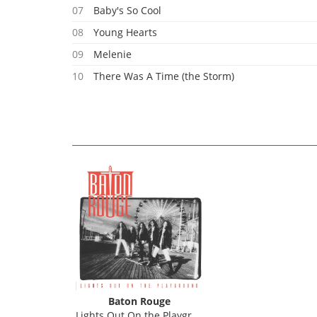
07
Baby's So Cool
08
Young Hearts
09
Melenie
10
There Was A Time (the Storm)
11
Hot Blood Movin'
12
Spread Like Fire
Baton Rouge
Lights Out On the Playground (Re-Issue)