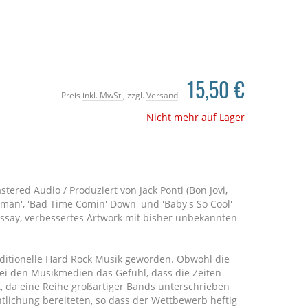
15,50 €
Preis
inkl. MwSt.
, zzgl.
Versand
Nicht mehr auf Lager
stered Audio / Produziert von Jack Ponti (Bon Jovi,
Woman', 'Bad Time Comin' Down' und 'Baby's So Cool'
r Essay, verbessertes Artwork mit bisher unbekannten
aditionelle Hard Rock Musik geworden. Obwohl die
bei den Musikmedien das Gefühl, dass die Zeiten
t, da eine Reihe großartiger Bands unterschrieben
tlichung bereiteten, so dass der Wettbewerb heftig