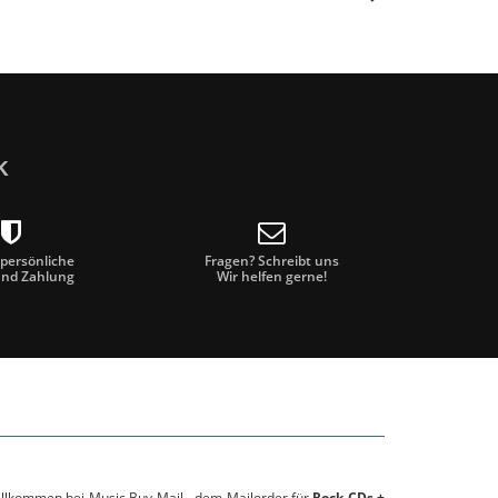
k
 persönliche
Fragen? Schreibt uns
und Zahlung
Wir helfen gerne!
willkommen bei Music Buy Mail - dem Mailorder für
Rock CDs +