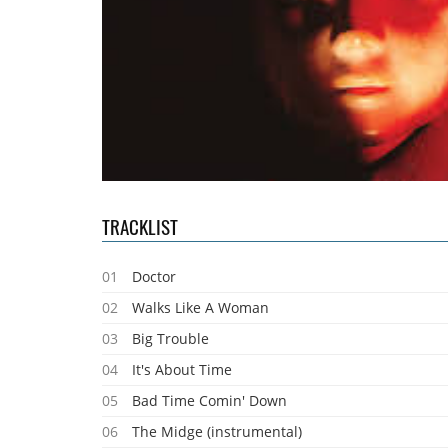
TRACKLIST
01
Doctor
02
Walks Like A Woman
03
Big Trouble
04
It's About Time
05
Bad Time Comin' Down
06
The Midge (instrumental)