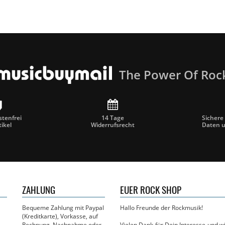
The Power Of Roc
tenfrei
14 Tage
Sichere
tikel
Widerrufsrecht
Daten 
ZAHLUNG
EUER ROCK SHOP
Bequeme Zahlung mit Paypal
Hallo Freunde der Rockmusik!
(Kreditkarte), Vorkasse, auf
Rechnung, Nachnahme oder
Vielen Dank für Dein Interesse und 