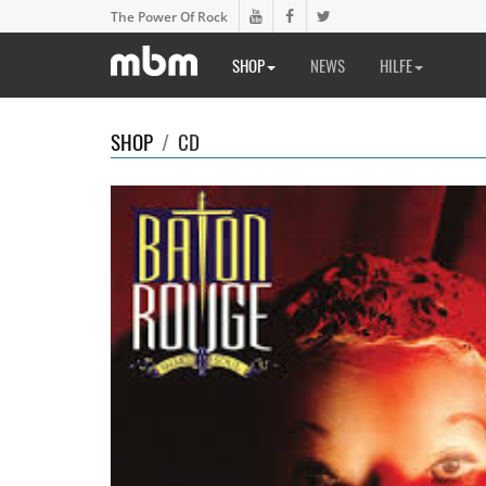
The Power Of Rock
SHOP
NEWS
HILFE
SHOP
/
CD