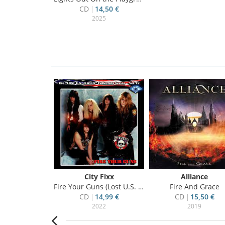
CD
14,50 €
2025
rik, Jim
City Fixx
Alliance
Of Change
Fire Your Guns (Lost U.S. Jewels Vol.12)
Fire And Grace
13,99 €
CD
14,99 €
CD
15,50 €
019
2022
2019