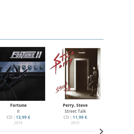
Fortune
Perry, Steve
Peterik
II
Street Talk
Winds Of
CD
13,99 €
CD
11,99 €
CD
13
2019
2019
20