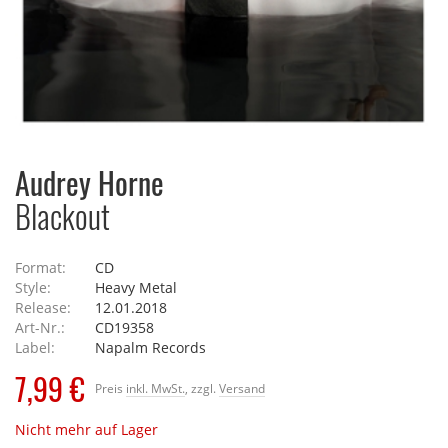
Audrey Horne
Blackout
Format:
CD
Style:
Heavy Metal
Release:
12.01.2018
Art-Nr.:
CD19358
Label:
Napalm Records
7,99 €
Preis
inkl. MwSt.
, zzgl.
Versand
Nicht mehr auf Lager