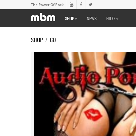
The Power Of Rock
SHOP
NEWS
HILFE
SHOP
/
CD