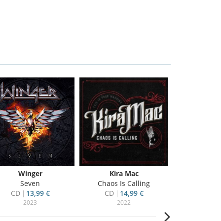
Winger
Kira Mac
Skid
Seven
Chaos Is Calling
The Gang's
CD
13,99 €
CD
14,99 €
CD
16
2023
2022
20