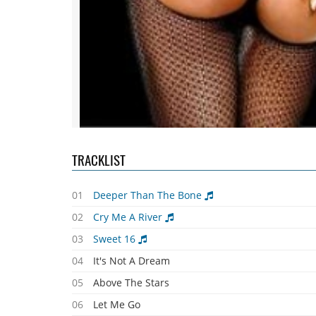
TRACKLIST
01
Deeper Than The Bone
02
Cry Me A River
03
Sweet 16
04
It's Not A Dream
05
Above The Stars
06
Let Me Go