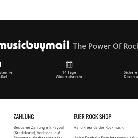
The Power Of Roc
tenfrei
14 Tage
Sichere
tikel
Widerrufsrecht
Daten 
ZAHLUNG
EUER ROCK SHOP
Bequeme Zahlung mit Paypal
Hallo Freunde der Rockmusik!
(Kreditkarte), Vorkasse, auf
Rechnung, Nachnahme oder
Vielen Dank für Dein Interesse und 