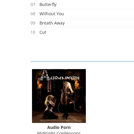
07
Butterfly
08
Without You
09
Breath Away
10
Cut
11
Arms Of Suicide
Audio Porn
Midnight Confessions