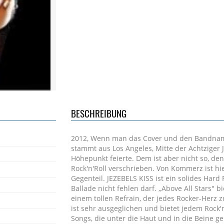
BESCHREIBUNG
2012, Wenn man das Cover und den Bandname
stammt aus Los Angeles, Mitte der Achtziger J
Höhepunkt feierte. Dem ist aber nicht so, d
Rock'n'Roll verschrieben. Von Kommerz ist hie
Gegenteil. JEZEBELS KISS ist ein solides Hard
Ballade nicht fehlen darf. ,,Above All Stars" 
einem tollen Refrain, der jedes Rocker-Herz
ist sehr ausgeglichen und bietet jedem Rock'n
Songs, die unter die Haut und in die Beine g