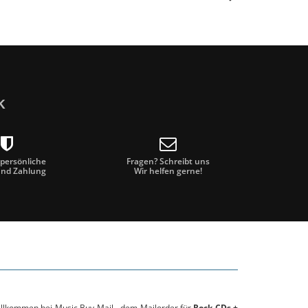
k
 persönliche
Fragen? Schreibt uns
und Zahlung
Wir helfen gerne!
willkommen bei Music Buy Mail - dem Mailorder für
Rock CDs +