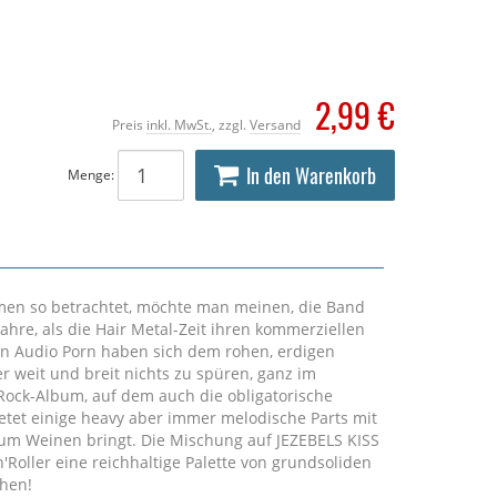
2,99 €
Preis
inkl. MwSt.
, zzgl.
Versand
In den Warenkorb
Menge:
n so betrachtet, möchte man meinen, die Band
ahre, als die Hair Metal-Zeit ihren kommerziellen
enn Audio Porn haben sich dem rohen, erdigen
r weit und breit nichts zu spüren, ganz im
 Rock-Album, auf dem auch die obligatorische
bietet einige heavy aber immer melodische Parts mit
 zum Weinen bringt. Die Mischung auf JEZEBELS KISS
'Roller eine reichhaltige Palette von grundsoliden
ehen!