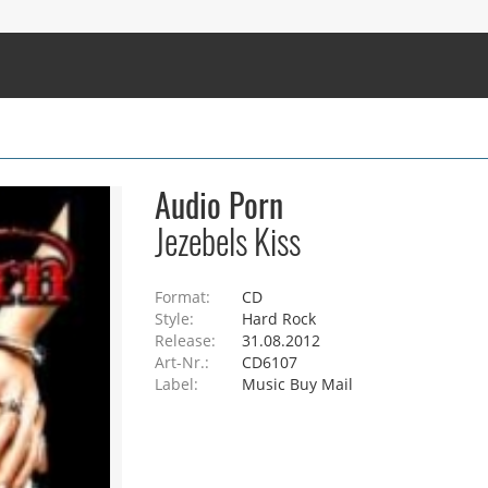
Audio Porn
Jezebels Kiss
Format:
CD
Style:
Hard Rock
Release:
31.08.2012
Art-Nr.:
CD6107
Label:
Music Buy Mail