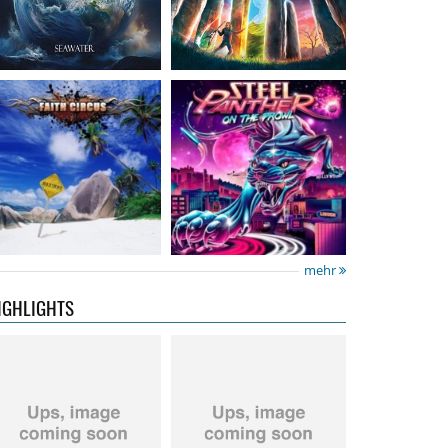
Neon Rider
- Keepers
Diamond Rain
-
Of The Flame
Chapter One
15,99 €
15,99 €
mehr
IGHLIGHTS
City Of Lights
- City Of
Hardbone
- Hardbeat
Lights
16,99 €
15,99 €