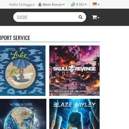
Lake
- Four
Skull Revenge
- State of
Hallo! Einloggen
Mein Konto
€ EU
16,50 €
Oblivion
16,99 €
MPORT SERVICE
Mostly Autumn
-
Bayley, Blaze
- Circle of
Seawater
stone
16,99 €
14,99 €
Faith Circus
- Bum in
Steel Panther
- On The
the Sun
Prowl
16,50 €
12,99 €