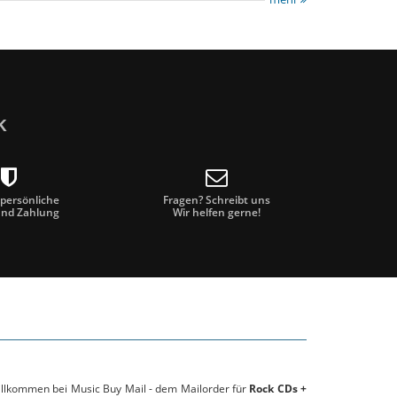
k
 persönliche
Fragen? Schreibt uns
und Zahlung
Wir helfen gerne!
willkommen bei Music Buy Mail - dem Mailorder für
Rock CDs +