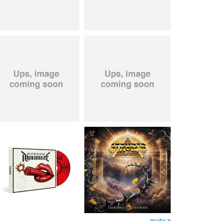
Kissin' Dynamite
-
Stryper
- Throne Of
Kissin' Dynamite
Thorns
15,99 €
14,99 €
mehr