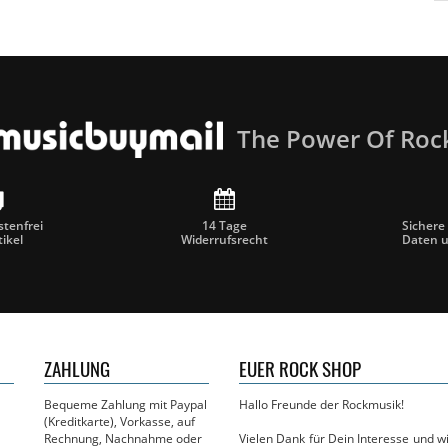
The Power Of Roc
tenfrei
14 Tage
Sichere
tikel
Widerrufsrecht
Daten 
ZAHLUNG
EUER ROCK SHOP
Bequeme Zahlung mit Paypal
Hallo Freunde der Rockmusik!
(Kreditkarte), Vorkasse, auf
Rechnung, Nachnahme oder
Vielen Dank für Dein Interesse und 