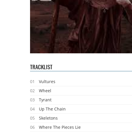
TRACKLIST
01
Vultures
02
Wheel
03
Tyrant
04
Up The Chain
05
Skeletons
06
Where The Pieces Lie