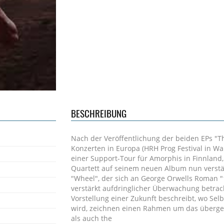
BESCHREIBUNG
Nach der Veröffentlichung der beiden EPs "T
Konzerten in Europa (HRH Prog Festival in W
einer Support-Tour für Amorphis in Finnland,
Quartett auf seinem neuen Album nun verstär
"Wheel", der sich an George Orwells Roman "1
verstärkt aufdringlicher Überwachung betrach
Vorstellung einer Zukunft beschreibt, wo Se
wird, zeichnen einen Rahmen um das überge
als auch the