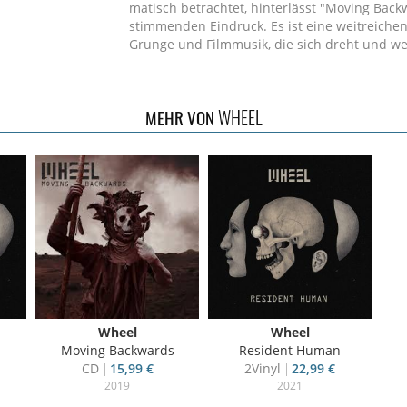
matisch betrachtet, hinterlässt "Moving Bac
stimmenden Eindruck. Es ist eine weitreiche
Grunge und Filmmusik, die sich dreht und wen
WHEEL
MEHR VON
Wheel
Wheel
Moving Backwards
Resident Human
CD
15,99 €
2Vinyl
22,99 €
2019
2021