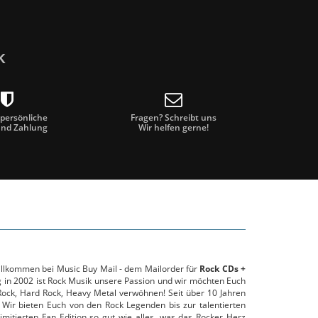
k
 persönliche
Fragen? Schreibt uns
und Zahlung
Wir helfen gerne!
willkommen bei Music Buy Mail - dem Mailorder für
Rock CDs +
g in 2002 ist Rock Musik unsere Passion und wir möchten Euch
ock, Hard Rock, Heavy Metal verwöhnen! Seit über 10 Jahren
 Wir bieten Euch von den Rock Legenden bis zur talentierten
mitierten Fan Edition so gut wie alles, was das Rocker Herz