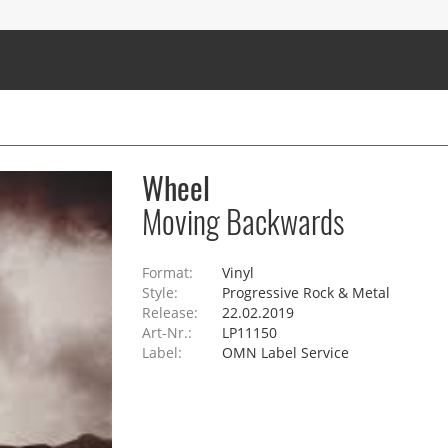
Wheel
Moving Backwards
Format:
Vinyl
Style:
Progressive Rock & Metal
Release:
22.02.2019
Art-Nr.:
LP11150
Label:
OMN Label Service