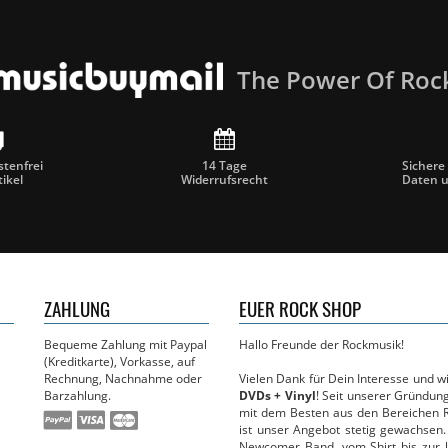
The Power Of Roc
tenfrei
14 Tage
Sichere
tikel
Widerrufsrecht
Daten 
ZAHLUNG
EUER ROCK SHOP
Bequeme Zahlung mit Paypal
Hallo Freunde der Rockmusik!
(Kreditkarte), Vorkasse, auf
Rechnung, Nachnahme oder
Vielen Dank für Dein Interesse und 
Barzahlung.
DVDs + Vinyl
! Seit unserer Gründun
mit dem Besten aus den Bereichen R
ist unser Angebot stetig gewachsen.
Newcomer Band, vom Shirt bis zur li