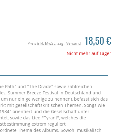
18,50 €
Preis
inkl. MwSt.
, zzgl.
Versand
Nicht mehr auf Lager
he Path" und "The Divide" sowie zahlreichen
ales, Summer Breeze Festival in Deutschland und
 um nur einige wenige zu nennen), befasst sich das
kt mit gesellschaftskritischen Themen. Songs wie
984" orientiert und die Gesellschaft unter
tet, sowie das Lied "Tyrant", welches die
lbstbestimmung extrem reguliert
ordnete Thema des Albums. Sowohl musikalisch