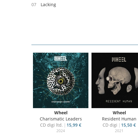
07
Lacking
Wheel
Wheel
Charismatic Leaders
Resident Human
CD digi ltd.
15,99 €
CD digi
15,50 €
2024
2021