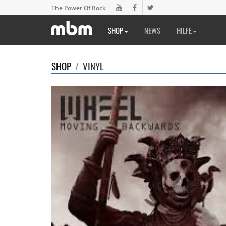
The Power Of Rock
SHOP
NEWS
HILFE
SHOP
/
VINYL