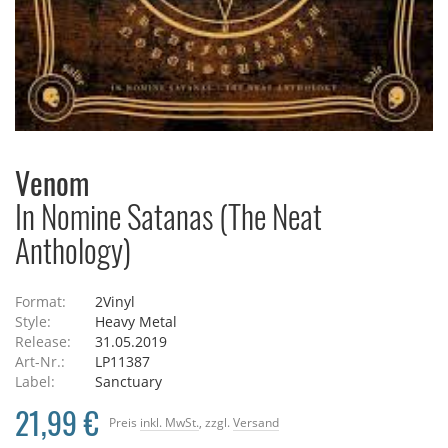
Venom
In Nomine Satanas (The Neat
Anthology)
Format:
2Vinyl
Style:
Heavy Metal
Release:
31.05.2019
Art-Nr.:
LP11387
Label:
Sanctuary
21,99 €
Preis
inkl. MwSt.
, zzgl.
Versand