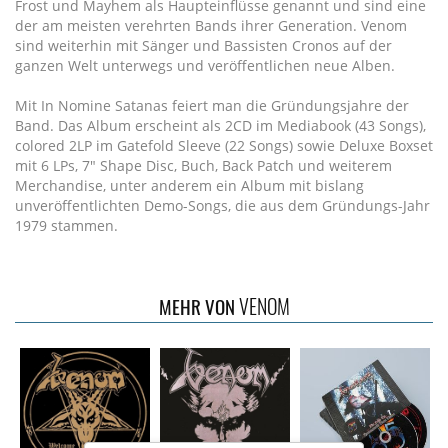
Frost und Mayhem als Haupteinflüsse genannt und sind eine
der am meisten verehrten Bands ihrer Generation. Venom
sind weiterhin mit Sänger und Bassisten Cronos auf der
ganzen Welt unterwegs und veröffentlichen neue Alben.
Mit In Nomine Satanas feiert man die Gründungsjahre der
Band. Das Album erscheint als 2CD im Mediabook (43 Songs),
colored 2LP im Gatefold Sleeve (22 Songs) sowie Deluxe Boxset
mit 6 LPs, 7" Shape Disc, Buch, Back Patch und weiterem
Merchandise, unter anderem ein Album mit bislang
unveröffentlichten Demo-Songs, die aus dem Gründungs-Jahr
1979 stammen.
VENOM
MEHR VON