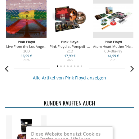
Pink Floyd
Pink Floyd
Pink Floyd
5
Live From the Los Angeles Sports Arena, April 26th, 1975
Pink Floyd at Pompeii - MCMLXXII
Atom Heart Mother "Hakone Aphrodite" Japan 1971
Th
2CD
2CD
CD+Blu-ray
16,99 €
17,99 €
44,99 €
2026
2025
2023
Alle Artikel von Pink Floyd anzeigen
KUNDEN KAUFTEN AUCH
Diese Website benutzt Cookies