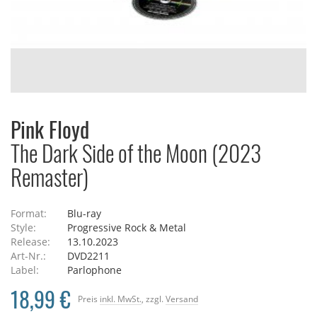
Pink Floyd
The Dark Side of the Moon (2023
Remaster)
Format:
Blu-ray
Style:
Progressive Rock & Metal
Release:
13.10.2023
Art-Nr.:
DVD2211
Label:
Parlophone
18,99 €
Preis
inkl. MwSt.
, zzgl.
Versand