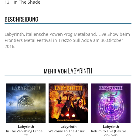
12
In The Shade
BESCHREIBUNG
Labyrinth, italiensche Power/Prog Metalband. Live Show beim
Frontiers Metal Festival in Trezzo Sull'Adda am 30.Oktober
2016.
LABYRINTH
MEHR VON
Labyrinth
Labyrinth
Labyrinth
In The Vanishing Echoes Of Goodbye
Welcome To The Absurd Circus
Return to Live (Deluxe Edition)
CD
CD
CD+DVD