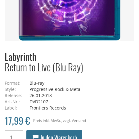
Labyrinth
Return to Live (Blu Ray)
Format:
Blu-ray
Style:
Progressive Rock & Metal
Release:
26.01.2018
Art-Nr.:
DVD2107
Label:
Frontiers Records
17,99 €
Preis
inkl. MwSt.
, zzgl.
Versand
In den Warenkorb