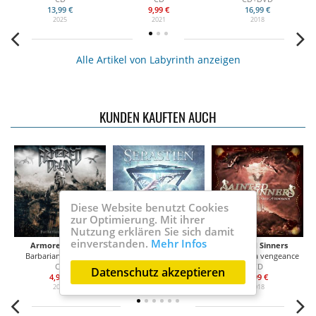
13,99 €
9,99 €
16,99 €
2025
2021
2018
Alle Artikel von Labyrinth anzeigen
KUNDEN KAUFTEN AUCH
Diese Website benutzt Cookies
zur Optimierung. Mit ihrer
Nutzung erklären Sie sich damit
einverstanden.
Mehr Infos
Armored Dawn
Sebastien
Sainted Sinners
Barbarians In Black
Act of creation
Back with a vengeance
CD
CD
CD
Datenschutz akzeptieren
4,99 €
15,99 €
6,99 €
2018
2018
2018