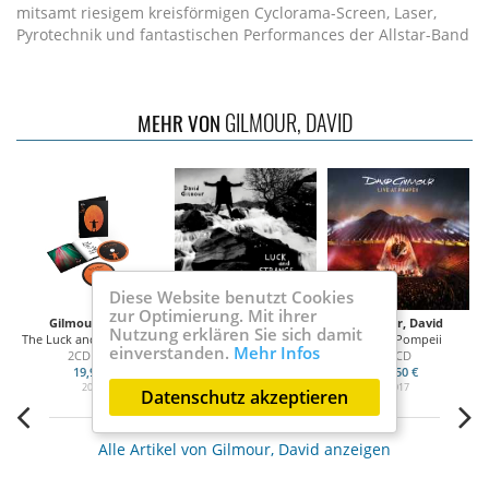
mitsamt riesigem kreisförmigen Cyclorama-Screen, Laser,
Pyrotechnik und fantastischen Performances der Allstar-Band
GILMOUR, DAVID
MEHR VON
Diese Website benutzt Cookies
zur Optimierung. Mit ihrer
Gilmour, David
Gilmour, David
Gilmour, David
Nutzung erklären Sie sich damit
The Luck and Strange Concerts
Luck and Strange
Live at Pompeii
L
einverstanden.
Mehr Infos
2CD DIGI
CD digi
2 CD
19,99 €
9,99 €
18,50 €
2025
2024
2017
Datenschutz akzeptieren
Alle Artikel von Gilmour, David anzeigen