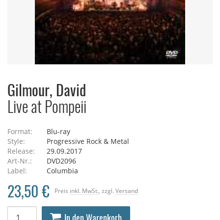
Gilmour, David
Live at Pompeii
Format:
Blu-ray
Style:
Progressive Rock & Metal
Release:
29.09.2017
Art-Nr.:
DVD2096
Label:
Columbia
23,50 €
Preis
inkl. MwSt.
, zzgl.
Versand
In den Warenkorb