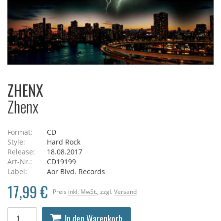
ZHENX
Zhenx
Format:
CD
Style:
Hard Rock
Release:
18.08.2017
Art-Nr.:
CD19199
Label:
Aor Blvd. Records
17,99 €
Preis
inkl. MwSt.
, zzgl.
Versand
In den Warenkorb