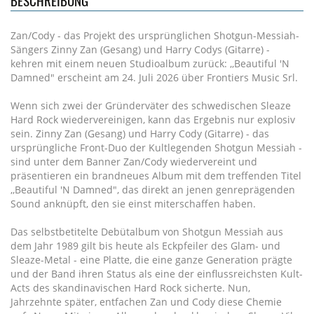
BESCHREIBUNG
Zan/Cody - das Projekt des ursprünglichen Shotgun-Messiah-
Sängers Zinny Zan (Gesang) und Harry Codys (Gitarre) -
kehren mit einem neuen Studioalbum zurück: ,,Beautiful 'N
Damned" erscheint am 24. Juli 2026 über Frontiers Music Srl.
Wenn sich zwei der Gründerväter des schwedischen Sleaze
Hard Rock wiedervereinigen, kann das Ergebnis nur explosiv
sein. Zinny Zan (Gesang) und Harry Cody (Gitarre) - das
ursprüngliche Front-Duo der Kultlegenden Shotgun Messiah -
sind unter dem Banner Zan/Cody wiedervereint und
präsentieren ein brandneues Album mit dem treffenden Titel
,,Beautiful 'N Damned", das direkt an jenen genreprägenden
Sound anknüpft, den sie einst miterschaffen haben.
Das selbstbetitelte Debütalbum von Shotgun Messiah aus
dem Jahr 1989 gilt bis heute als Eckpfeiler des Glam- und
Sleaze-Metal - eine Platte, die eine ganze Generation prägte
und der Band ihren Status als eine der einflussreichsten Kult-
Acts des skandinavischen Hard Rock sicherte. Nun,
Jahrzehnte später, entfachen Zan und Cody diese Chemie