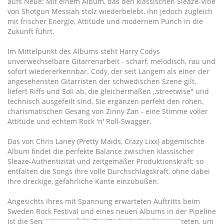
aufs Neue: Mit einem Album, das den klassischen Sleaze-Vibe
von Shotgun Messiah stolz wiederbelebt, ihn jedoch zugleich
mit frischer Energie, Attitüde und modernem Punch in die
Zukunft führt.
Im Mittelpunkt des Albums steht Harry Codys
unverwechselbare Gitarrenarbeit - scharf, melodisch, rau und
sofort wiedererkennbar. Cody, der seit Langem als einer der
angesehensten Gitarristen der schwedischen Szene gilt,
liefert Riffs und Soli ab, die gleichermaßen ,,streetwise" und
technisch ausgefeilt sind. Sie ergänzen perfekt den rohen,
charismatischen Gesang von Zinny Zan - eine Stimme voller
Attitüde und echtem Rock 'n' Roll-Swagger.
Das von Chris Laney (Pretty Maids, Crazy Lixx) abgemischte
Album findet die perfekte Balance zwischen klassischer
Sleaze-Authentizität und zeitgemäßer Produktionskraft; so
entfalten die Songs ihre volle Durchschlagskraft, ohne dabei
ihre dreckige, gefährliche Kante einzubüßen.
Angesichts ihres mit Spannung erwarteten Auftritts beim
Sweden Rock Festival und eines neuen Albums in der Pipeline
ist die Sensation perfekt: Zan/Cody sind nicht angetreten, um