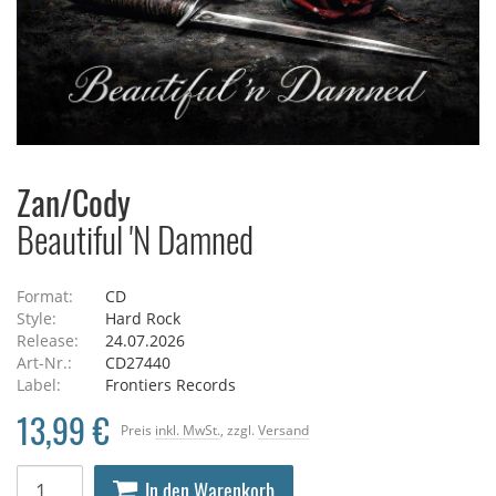
Zan/Cody
Beautiful 'N Damned
Format:
CD
Style:
Hard Rock
Release:
24.07.2026
Art-Nr.:
CD27440
Label:
Frontiers Records
13,99 €
Preis
inkl. MwSt.
, zzgl.
Versand
In den Warenkorb