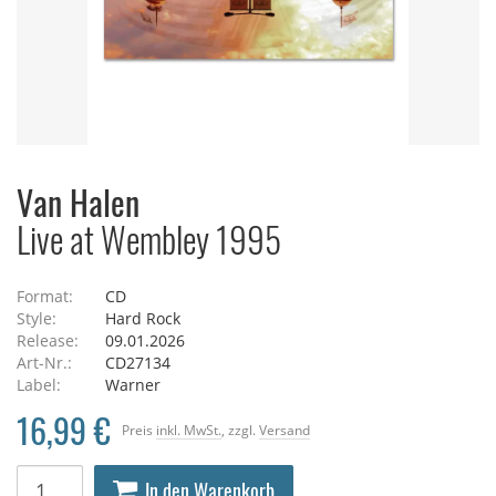
Van Halen
Live at Wembley 1995
Format:
CD
Style:
Hard Rock
Release:
09.01.2026
Art-Nr.:
CD27134
Label:
Warner
16,99 €
Preis
inkl. MwSt.
, zzgl.
Versand
In den Warenkorb