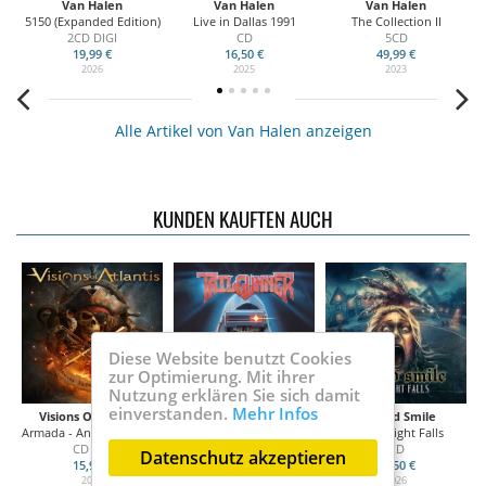
Van Halen
Van Halen
Van Halen
5150 (Expanded Edition)
Live in Dallas 1991
The Collection II
2CD DIGI
CD
5CD
19,99 €
16,50 €
49,99 €
2026
2025
2023
Alle Artikel von Van Halen anzeigen
KUNDEN KAUFTEN AUCH
Diese Website benutzt Cookies
zur Optimierung. Mit ihrer
Nutzung erklären Sie sich damit
einverstanden.
Mehr Infos
Visions Of Atlantis
Tailgunner
Wicked Smile
Armada - An Orchestral Voyage
Midnight Blitz
When Night Falls
CD digi
CD digi
CD
Datenschutz akzeptieren
15,99 €
15,99 €
16,50 €
2026
2026
2026