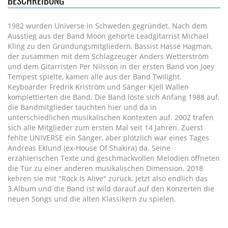
BESCHREIBUNG
1982 wurden Universe in Schweden gegründet. Nach dem
Ausstieg aus der Band Moon gehörte Leadgitarrist Michael
Kling zu den Gründungsmitgliedern, Bassist Hasse Hagman,
der zusammen mit dem Schlagzeuger Anders Wetterström
und dem Gitarristen Per Nilsson in der ersten Band von Joey
Tempest spielte, kamen alle aus der Band Twilight.
Keyboarder Fredrik Kriström und Sänger Kjell Wallen
komplettierten die Band. Die Band löste sich Anfang 1988 auf,
die Bandmitglieder tauchten hier und da in
unterschiedlichen musikalischen Kontexten auf. 2002 trafen
sich alle Mitglieder zum ersten Mal seit 14 Jahren. Zuerst
fehlte UNIVERSE ein Sänger, aber plötzlich war eines Tages
Andreas Eklund (ex-House Of Shakira) da. Seine
erzählerischen Texte und geschmackvollen Melodien öffneten
die Tür zu einer anderen musikalischen Dimension. 2018
kehren sie mit "Rock Is Alive" zurück. Jetzt also endlich das
3.Album und die Band ist wild darauf auf den Konzerten die
neuen Songs und die alten Klassikern zu spielen.