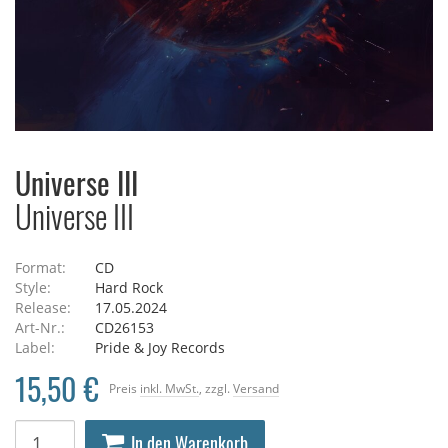
Universe III
Universe III
Format:
CD
Style:
Hard Rock
Release:
17.05.2024
Art-Nr.:
CD26153
Label:
Pride & Joy Records
15,50 €
Preis
inkl. MwSt.
, zzgl.
Versand
In den Warenkorb