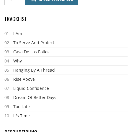
TRACKLIST
01
I Am
02
To Serve And Protect
03
Casa De Los Pollos
04
Why
05
Hanging By A Thread
06
Rise Above
07
Liquid Confidence
08
Dream Of Better Days
09
Too Late
10
It's Time