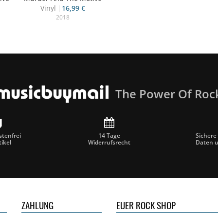
Vinyl
16,99 €
2018
The Power Of Roc
tenfrei
14 Tage
Sichere
tikel
Widerrufsrecht
Daten 
ZAHLUNG
EUER ROCK SHOP