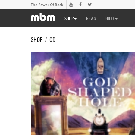
The Power Of Rock
SHOP
NEWS
HILFE
SHOP
/
CD