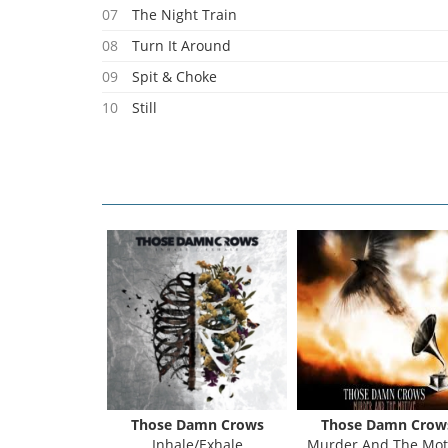
07
The Night Train
08
Turn It Around
09
Spit & Choke
10
Still
Those Damn Crows
Those Damn Crow
Inhale/Exhale
Murder And The Mot