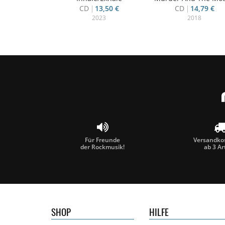
CD
13,50 €
CD
14,79 €
2023
2018
Für Freunde
Versandkos
der Rockmusik!
ab 3 Ar
SHOP
HILFE