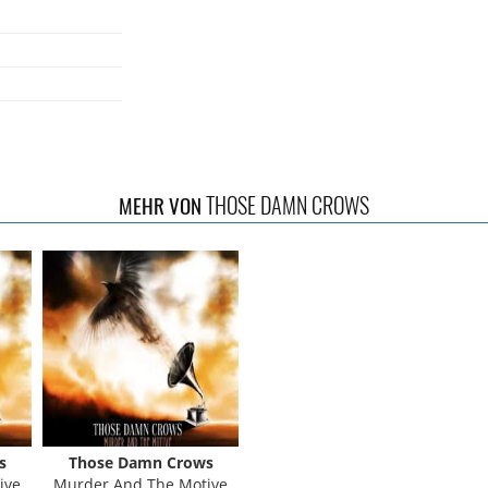
THOSE DAMN CROWS
MEHR VON
s
Those Damn Crows
ive
Murder And The Motive