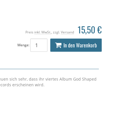
15,50 €
Preis
inkl. MwSt.
, zzgl.
Versand
In den Warenkorb
Menge:
uen sich sehr, dass ihr viertes Album God Shaped
ecords erscheinen wird.