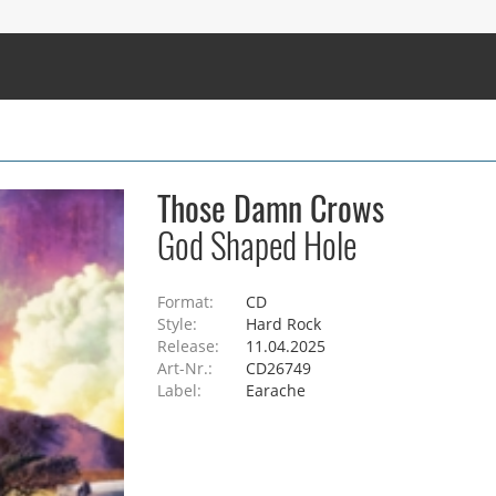
Those Damn Crows
God Shaped Hole
Format:
CD
Style:
Hard Rock
Release:
11.04.2025
Art-Nr.:
CD26749
Label:
Earache