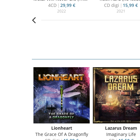
14,80 €
4CD
29,99 €
CD digi
15,99 €
011
2022
2021
t White
Lionheart
Lazarus Dream
ve In New York
The Grace Of A Dragonfly
Imaginary Life