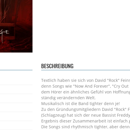
BESCHREIBUNG
Textlich haben sie sich von David "Rock" Fein
denn Songs wie "Now And Forever", "Cry Out L
dem Hörer ein ähnliches Gefühl von Hoffnung
ständig verändernden Welt.
Musikalisch ist die Band tighter denn je!
Zu den Gründungsmitgliedern David "Rock" Fe
(Schlagzeug) hat sich der neue Bassist Freddy
Ergebnis dieser Zusammenarbeit ist einfach 
Die Songs sind rhythmisch tighter, aber denno