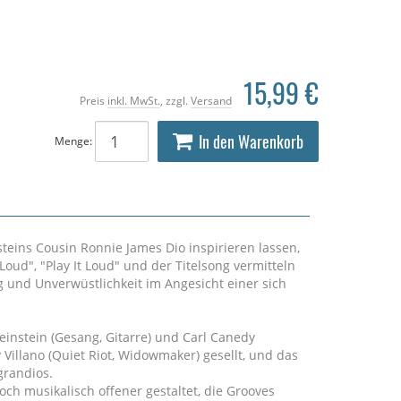
15,99 €
Preis
inkl. MwSt.
, zzgl.
Versand
In den Warenkorb
Menge:
steins Cousin Ronnie James Dio inspirieren lassen,
oud", "Play It Loud" und der Titelsong vermitteln
 und Unverwüstlichkeit im Angesicht einer sich
instein (Gesang, Gitarre) und Carl Canedy
 Villano (Quiet Riot, Widowmaker) gesellt, und das
grandios.
ch musikalisch offener gestaltet, die Grooves