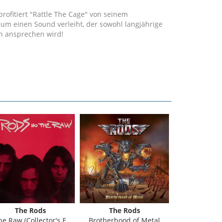
rofitiert "Rattle The Cage" von seinem
m einen Sound verleiht, der sowohl langjährige
n ansprechen wird!
The Rods
The Rods
The 
e Raw (Collector's Edition)
Brotherhood of Metal
Venge