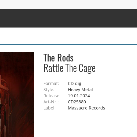
The Rods
Rattle The Cage
Format:
CD digi
Style:
Heavy Metal
Release:
19.01.2024
Art-Nr.:
CD25880
Label:
Massacre Records