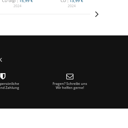
CD digi
15,99 €
CD
13,99 €
CD+DVD
2024
2024
20
k
 persönliche
Fragen? Schreibt uns
und Zahlung
Wir helfen gerne!