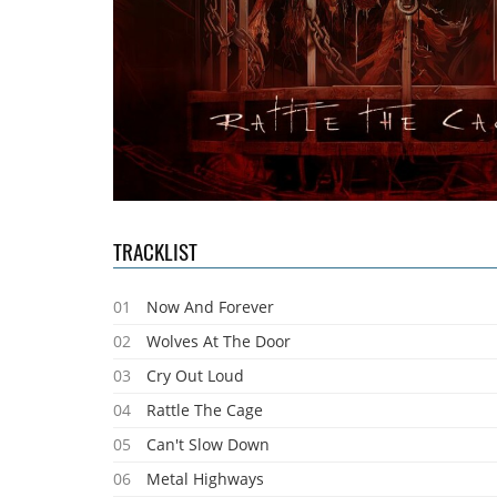
TRACKLIST
01
Now And Forever
02
Wolves At The Door
03
Cry Out Loud
04
Rattle The Cage
05
Can't Slow Down
06
Metal Highways