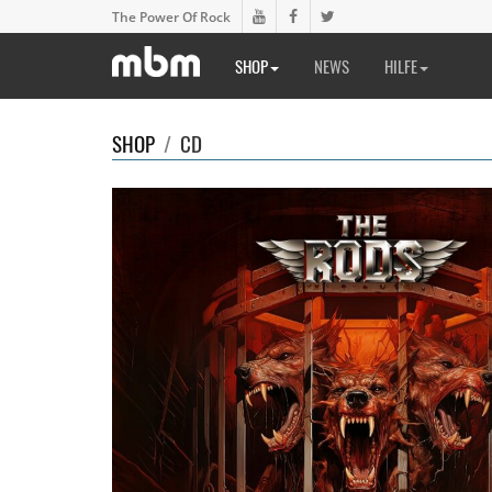
The Power Of Rock
SHOP
NEWS
HILFE
SHOP
/
CD