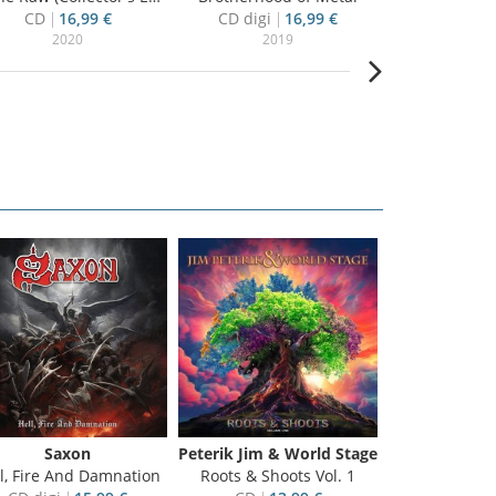
CD
16,99 €
CD digi
16,99 €
CD
14
2020
2019
20
Saxon
Peterik Jim & World Stage
Mag
l, Fire And Damnation
Roots & Shoots Vol. 1
Here Comes The R