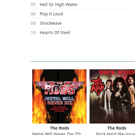
07
Hell Or High Water
08
Play It Loud
09
Shockwave
10
Hearts Of Steel
 Rods
The Rods
The Rods
geance
Metal Will Never Die (The Official Bootleg Box Set 1981-2010)
Rock Hard (Re-Issu