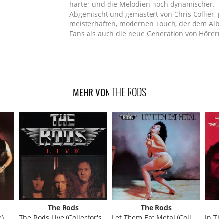
härter und die Melodien noch dynamischer.
Abgemischt und gemastert von Chris Collier, p
meisterhaften, modernen Touch, der dem Albu
Fans als auch die neue Generation von Hörer
THE RODS
MEHR VON
The Rods
The Rods
e)
The Rods Live (Collector's Edition)
Let Them Eat Metal (Collector's Edition)
In Th