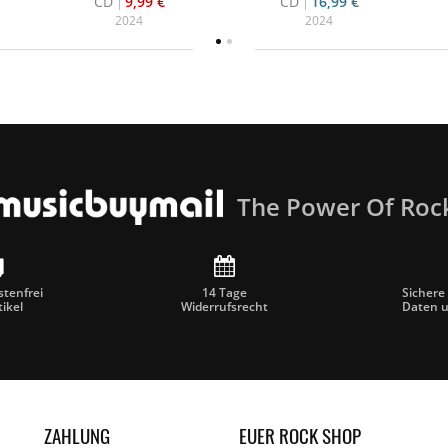
CD
9,99 €
CD
16,99 €
2024
2024
The Power Of Roc
tenfrei
14 Tage
Sichere
tikel
Widerrufsrecht
Daten 
ZAHLUNG
EUER ROCK SHOP