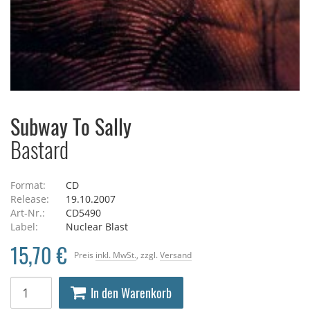
Subway To Sally
Bastard
Format:
CD
Release:
19.10.2007
Art-Nr.:
CD5490
Label:
Nuclear Blast
15,70 €
Preis
inkl. MwSt.
, zzgl.
Versand
In den Warenkorb