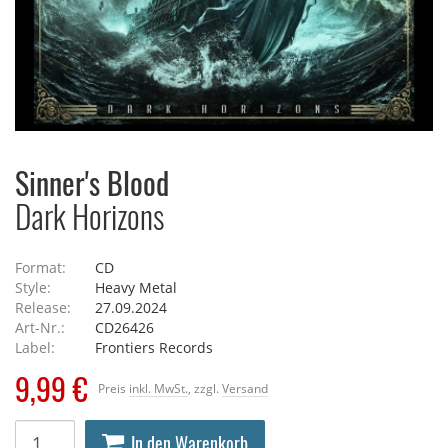
Sinner's Blood
Dark Horizons
Format:
CD
Style:
Heavy Metal
Release:
27.09.2024
Art-Nr.:
CD26426
Label:
Frontiers Records
9,99 €
Preis
inkl. MwSt.
, zzgl.
Versand
In den Warenkorb