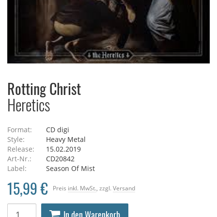
Rotting Christ
Heretics
Format:
CD digi
Style:
Heavy Metal
Release:
15.02.2019
Art-Nr.:
CD20842
Label:
Season Of Mist
15,99 €
Preis
inkl. MwSt.
, zzgl.
Versand
In den Warenkorb