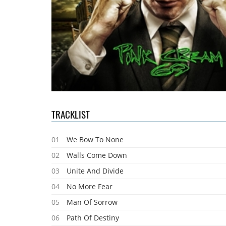
TRACKLIST
01
We Bow To None
02
Walls Come Down
03
Unite And Divide
04
No More Fear
05
Man Of Sorrow
06
Path Of Destiny