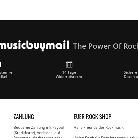
The Power Of Roc
tenfrei
14 Tage
Sichere
tikel
Widerrufsrecht
Daten 
ZAHLUNG
EUER ROCK SHOP
Bequeme Zahlung mit Paypal
Hallo Freunde der Rockmusik!
(Kreditkarte), Vorkasse, auf
Rechnung, Nachnahme oder
Vielen Dank für Dein Interesse und 