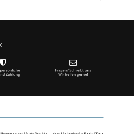
k
 persönliche
Fragen? Schreibt uns
und Zahlung
Wir helfen gerne!
willkommen bei Music Buy Mail - dem Mailorder für
Rock CDs +