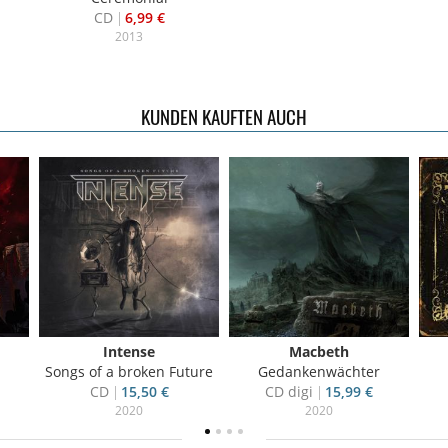
CD
6,99 €
2013
KUNDEN KAUFTEN AUCH
Intense
Macbeth
Songs of a broken Future
Gedankenwächter
CD
15,50 €
CD digi
15,99 €
2020
2020