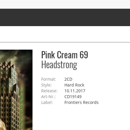
Pink Cream 69
Headstrong
Format:
2CD
Style:
Hard Rock
Release:
10.11.2017
Art-Nr.:
CD19149
Label:
Frontiers Records