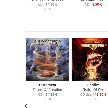
CD
14,50 €
CD
8,50 €
2025
2013
akra
Testament
Bonfire
adders (Digi)
Titans Of Creation
Fistful Of Fire
i
15,50 €
CD
14,69 €
CD digi
15,50 €
017
2020
2020