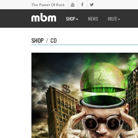
The Power Of Rock
SHOP
NEWS
HILFE
SHOP
/
CD