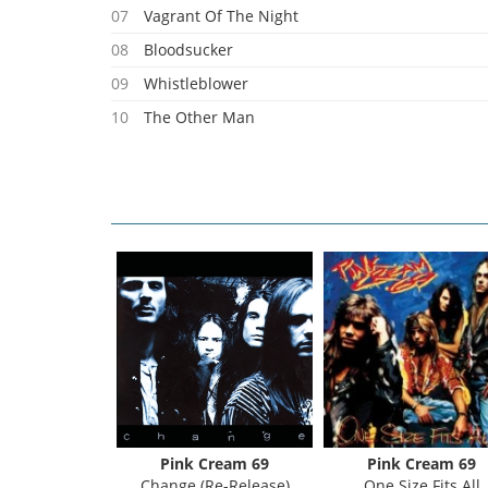
07
Vagrant Of The Night
08
Bloodsucker
09
Whistleblower
10
The Other Man
01
Cd2 Special
02
Talk To The Moon
03
Break The Silence
04
Do You Like It Like That
05
The Spirit
06
Livin' My Life For You
07
Wasted Years
08
Welcome The Night
09
Shame
Pink Cream 69
Pink Cream 69
Change (Re-Release)
One Size Fits All