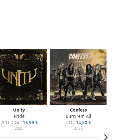
Unity
Confess
Metal 
Pride
Burn 'em All
Damned I
2CD DIGI
16,99 €
CD
14,50 €
CD
16
2020
2020
20