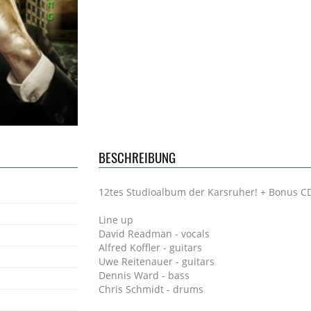
BESCHREIBUNG
12tes Studioalbum der Karsruher! + Bonus CD
Line up
David Readman - vocals
Alfred Koffler - guitars
Uwe Reitenauer - guitars
Dennis Ward - bass
Chris Schmidt - drums