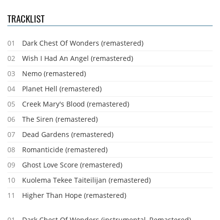
TRACKLIST
01
Dark Chest Of Wonders (remastered)
02
Wish I Had An Angel (remastered)
03
Nemo (remastered)
04
Planet Hell (remastered)
05
Creek Mary's Blood (remastered)
06
The Siren (remastered)
07
Dead Gardens (remastered)
08
Romanticide (remastered)
09
Ghost Love Score (remastered)
10
Kuolema Tekee Taiteilijan (remastered)
11
Higher Than Hope (remastered)
01
Dark Chest Of Wonders (instrumental, Remastered)