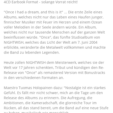
4CD Earbook Format - solange Vorrat reicht!
"Once I had a dream, and this is it" ... Die erste Zeile eines
Albums, welches nicht nur das Leben eines Haufen junger,
finnischer Musiker mit Feuer im Herzen und einem Ozean
voller Melodien in der Seele ändern würde. Ein Album,
welches nicht nur tausende Menschen auf der ganzen Welt
beeinflussen würde. "Once", das fünfte Studioalbum von
NIGHTWISH, welches das Licht der Welt am 7. Juni 2004
erblickte, veränderte die Metalwelt vollkommen und machte
die Band zu lebenden Legenden.
Heute zollen NIGHTWISH dem Meisterwerk, welches sie der
Welt vor 17 Jahren schenkten, Tribut und kündigen den Re-
Release von "Once" als remastered Version mit Bonustracks
in den verschiedenen Formaten an.
Maestro Tuomas Holopainen dazu: "Nostalgie ist ein starkes
Gefühl. Es fällt mir nicht schwer, mich an die Tage um den
Release des Albums zu erinnern. Die Aufregung, die
Ambitionen, die Kameradschaft, die glorreiche Tour im
Rücken, all das stand bereit, um die Band auf eine neue Stufe
zu heben, musikalisch wie menschlich.