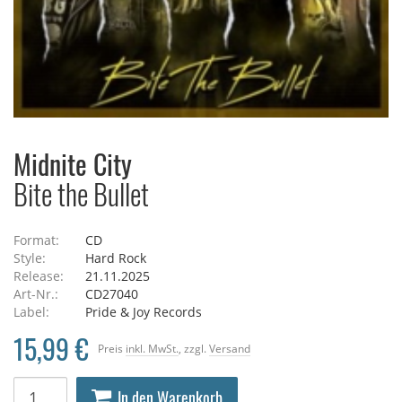
Midnite City
Bite the Bullet
Format:
CD
Style:
Hard Rock
Release:
21.11.2025
Art-Nr.:
CD27040
Label:
Pride & Joy Records
15,99 €
Preis
inkl. MwSt.
, zzgl.
Versand
In den Warenkorb