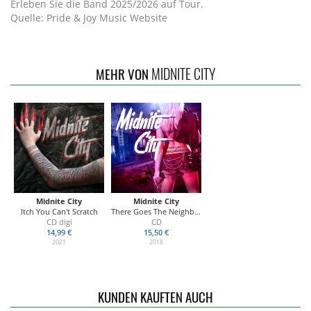
Erleben Sie die Band 2025/2026 auf Tour.
Quelle: Pride & Joy Music Website
MIDNITE CITY
MEHR VON
Midnite City
Midnite City
Itch You Can't Scratch
There Goes The Neighbourhood
CD digi
CD
14,99 €
15,50 €
2021
2018
KUNDEN KAUFTEN AUCH