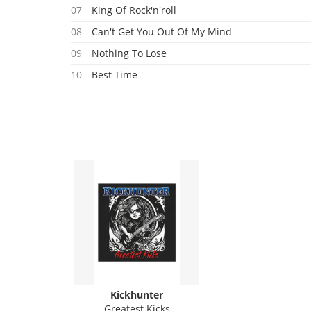
07
King Of Rock'n'roll
08
Can't Get You Out Of My Mind
09
Nothing To Lose
10
Best Time
Kickhunter
Greatest Kicks