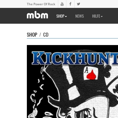
The Power Of Rock
SHOP
NEWS
HILFE
SHOP
/
CD