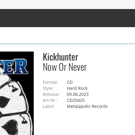
Kickhunter
Now Or Never
Format:
CD
Style:
Hard Rock
Release:
09.06.2023
Art-Nr.:
CD25425
Label:
Metalapolis Records