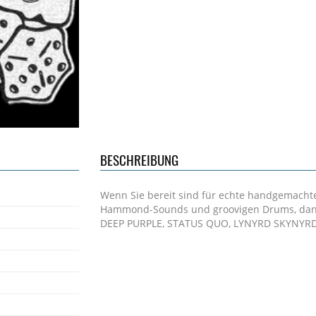
BESCHREIBUNG
Wenn Sie bereit sind für echte handgemachte 
Hammond-Sounds und groovigen Drums, dann
DEEP PURPLE, STATUS QUO, LYNYRD SKYNYRD