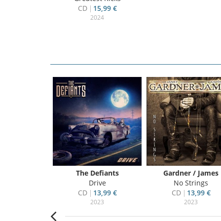
CD
15,99 €
2024
dplay
The Defiants
Gardner / James
X&Y
Drive
No Strings
3,50 €
CD
13,99 €
CD
13,99 €
005
2023
2023