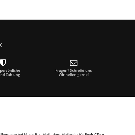
k
 persönliche
Fragen? Schreibt uns
und Zahlung
Wir helfen gerne!
willkommen bei Music Buy Mail - dem Mailorder für
Rock CDs +