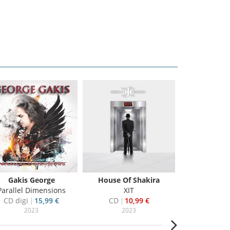
Gakis George
House Of Shakira
Sweet &
Parallel Dimensions
XIT
Heart & S
CD digi
15,99 €
CD
10,99 €
CD
9
2023
2023
20