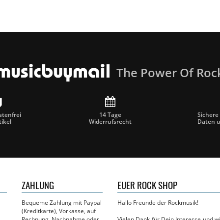
The Power Of Roc
tenfrei
14 Tage
Sichere
tikel
Widerrufsrecht
Daten 
ZAHLUNG
EUER ROCK SHOP
Bequeme Zahlung mit Paypal
Hallo Freunde der Rockmusik!
(Kreditkarte), Vorkasse, auf
Rechnung, Nachnahme oder
Vielen Dank für Dein Interesse und 