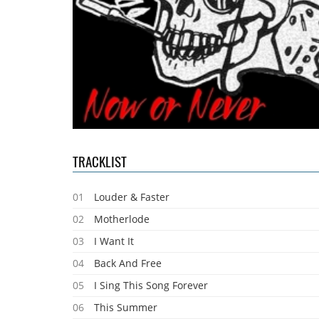
TRACKLIST
01
Louder & Faster
02
Motherlode
03
I Want It
04
Back And Free
05
I Sing This Song Forever
06
This Summer