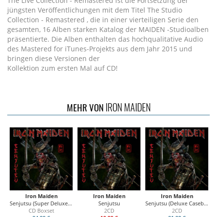
The Live Collection - Remastered ist die Fortsetzung der
jüngsten Veröffentlichungen mit dem Titel The Studio
Collection - Remastered , die in einer vierteiligen Serie den
gesamten, 16 Alben starken Katalog der MAIDEN -Studioalben
präsentierte. Die Alben enthalten das hochqualitative Audio
des Mastered for iTunes-Projekts aus dem Jahr 2015 und
bringen diese Versionen der
Kollektion zum ersten Mal auf CD!
IRON MAIDEN
MEHR VON
Iron Maiden
Iron Maiden
Iron Maiden
Senjutsu (Super Deluxe Boxset)
Senjutsu
Senjutsu (Deluxe Casebound Book)
CD Boxset
2CD
2CD