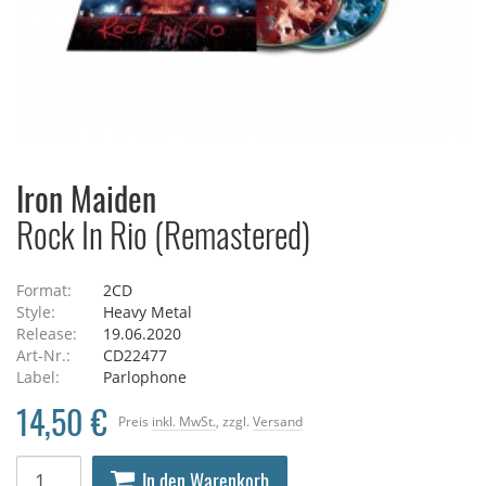
Iron Maiden
Rock In Rio (Remastered)
Format:
2CD
Style:
Heavy Metal
Release:
19.06.2020
Art-Nr.:
CD22477
Label:
Parlophone
14,50 €
Preis
inkl. MwSt.
, zzgl.
Versand
In den Warenkorb