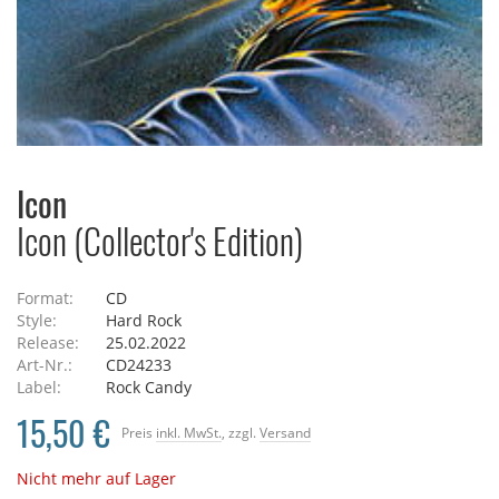
Icon
Icon (Collector's Edition)
Format:
CD
Style:
Hard Rock
Release:
25.02.2022
Art-Nr.:
CD24233
Label:
Rock Candy
15,50 €
Preis
inkl. MwSt.
, zzgl.
Versand
Nicht mehr auf Lager