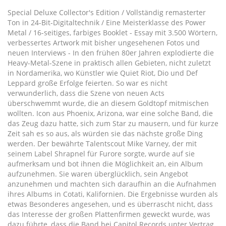
Special Deluxe Collector's Edition / Vollständig remasterter
Ton in 24-Bit-Digitaltechnik / Eine Meisterklasse des Power
Metal / 16-seitiges, farbiges Booklet - Essay mit 3.500 Wörtern,
verbessertes Artwork mit bisher ungesehenen Fotos und
neuen Interviews - In den frühen 80er Jahren explodierte die
Heavy-Metal-Szene in praktisch allen Gebieten, nicht zuletzt
in Nordamerika, wo Künstler wie Quiet Riot, Dio und Def
Leppard große Erfolge feierten. So war es nicht
verwunderlich, dass die Szene von neuen Acts
überschwemmt wurde, die an diesem Goldtopf mitmischen
wollten. Icon aus Phoenix, Arizona, war eine solche Band, die
das Zeug dazu hatte, sich zum Star zu mausern, und für kurze
Zeit sah es so aus, als würden sie das nächste große Ding
werden. Der bewährte Talentscout Mike Varney, der mit
seinem Label Shrapnel für Furore sorgte, wurde auf sie
aufmerksam und bot ihnen die Möglichkeit an, ein Album
aufzunehmen. Sie waren überglücklich, sein Angebot
anzunehmen und machten sich daraufhin an die Aufnahmen
ihres Albums in Cotati, Kalifornien. Die Ergebnisse wurden als
etwas Besonderes angesehen, und es überrascht nicht, dass
das Interesse der großen Plattenfirmen geweckt wurde, was
dazu führte, dass die Band bei Capitol Records unter Vertrag