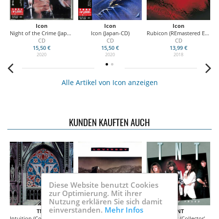
Icon
Icon
Icon
Night of the Crime (Japan-CD)
Icon (Japan-CD)
Rubicon (REmastered Edition)
CD
CD
CD
15,50 €
15,50 €
13,99 €
2020
2020
2018
Alle Artikel von Icon anzeigen
KUNDEN KAUFTEN AUCH
Diese Website benutzt Cookies
zur Optimierung. Mit ihrer
Nutzung erklären Sie sich damit
einverstanden.
Mehr Infos
TNT
Loverboy
TNT
Intuition (Collector's Edition)
Wildside (Collector's Edition)
Tell No Tales (Collector's Edition)