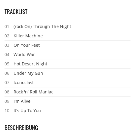
TRACKLIST
01
(rock On) Through The Night
02
Killer Machine
03
On Your Feet
04
World War
05
Hot Desert Night
06
Under My Gun
07
Iconoclast
08
Rock 'n' Roll Maniac
09
I'm Alive
10
It's Up To You
BESCHREIBUNG