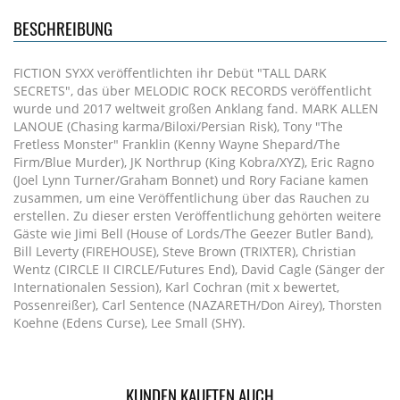
BESCHREIBUNG
FICTION SYXX veröffentlichten ihr Debüt "TALL DARK
SECRETS", das über MELODIC ROCK RECORDS veröffentlicht
wurde und 2017 weltweit großen Anklang fand. MARK ALLEN
LANOUE (Chasing karma/Biloxi/Persian Risk), Tony "The
Fretless Monster" Franklin (Kenny Wayne Shepard/The
Firm/Blue Murder), JK Northrup (King Kobra/XYZ), Eric Ragno
(Joel Lynn Turner/Graham Bonnet) und Rory Faciane kamen
zusammen, um eine Veröffentlichung über das Rauchen zu
erstellen. Zu dieser ersten Veröffentlichung gehörten weitere
Gäste wie Jimi Bell (House of Lords/The Geezer Butler Band),
Bill Leverty (FIREHOUSE), Steve Brown (TRIXTER), Christian
Wentz (CIRCLE II CIRCLE/Futures End), David Cagle (Sänger der
Internationalen Session), Karl Cochran (mit x bewertet,
Possenreißer), Carl Sentence (NAZARETH/Don Airey), Thorsten
Koehne (Edens Curse), Lee Small (SHY).
KUNDEN KAUFTEN AUCH