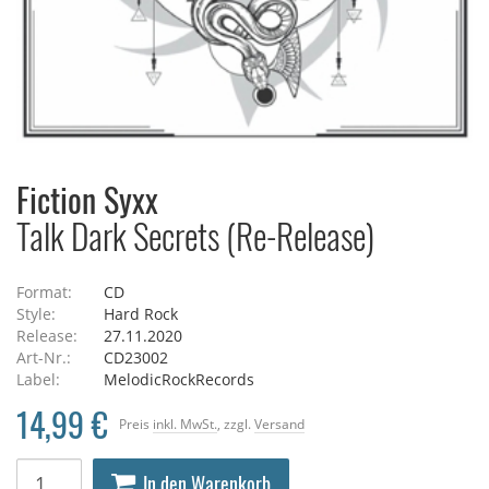
Fiction Syxx
Talk Dark Secrets (Re-Release)
Format:
CD
Style:
Hard Rock
Release:
27.11.2020
Art-Nr.:
CD23002
Label:
MelodicRockRecords
14,99 €
Preis
inkl. MwSt.
, zzgl.
Versand
In den Warenkorb