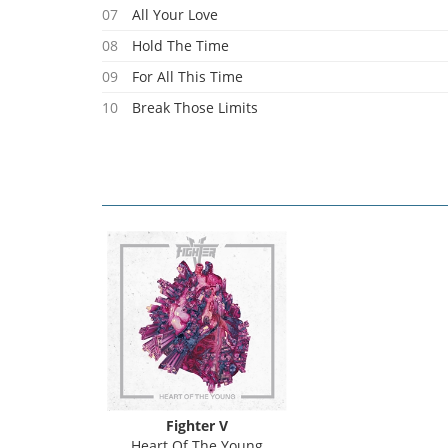
07
All Your Love
08
Hold The Time
09
For All This Time
10
Break Those Limits
11
Victim Of Changes
Fighter V
Heart Of The Young