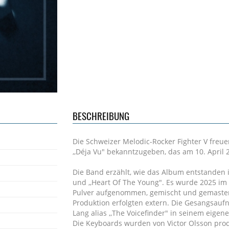
BESCHREIBUNG
Die Schweizer Melodic-Rocker Fighter V freue
,,Déja Vu" bekanntzugeben, das am 10. April 2
Die Band erzählt, wie das Album entstanden ist
und ,,Heart Of The Young". Es wurde 2025 im 
Pulver aufgenommen, gemischt und gemaster
Produktion erfolgten extern. Die Gesangsau
Lang alias ,,The Voicefinder" in seinem eige
Die Keyboards wurden von Victor Olsson pro