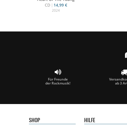
CD
14,99 €
2024
Für Freunde
Versandkos
der Rockmusik!
ab 3 Ar
SHOP
HILFE