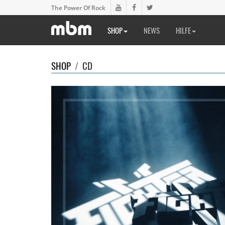
The Power Of Rock
SHOP
NEWS
HILFE
SHOP
/
CD