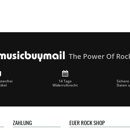
Sänger Emmo Acar, und präsentierten eine 
hymnischen Rock der 80er-Jahre.
Nun schlägt Fighter V mit ,,Déjà vu" ein neues
Frontiers Records erscheint, ist ein Meilenst
Publikum zugänglich macht. Die Platte ist s
als auch eine kühne Weiterentwicklung: Freu
stadiontauglichen Riffs, mitreißenden Mel
Keyboard-Klängen, die durch gereiftes Songwr
wurde.
The Power Of Roc
,,Déjà Vu" ist mehr als nur ein Titel - es ist e
Zeitalter des Rock, neu interpretiert von ein
Quelle: Frontiers Records Website
tenfrei
14 Tage
Sichere
tikel
Widerrufsrecht
Daten 
ZAHLUNG
EUER ROCK SHOP