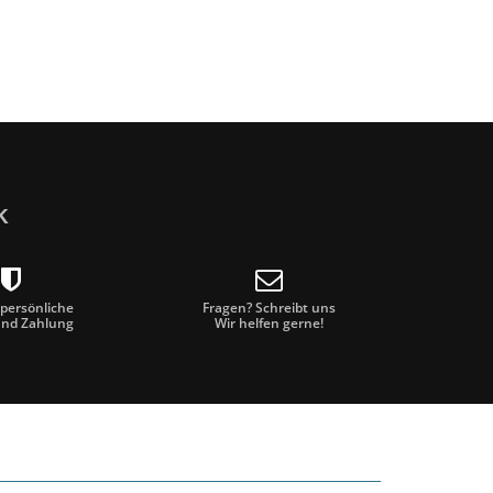
erneuerte, aber dennoch treue Hommage an den
 Kapitel auf - ihr Das erste Album, das über
ein, der ihren Sound einem breiteren, globalen
owohl eine nostalgische Hommage an ihre Wurzeln
en Sie sich auf die typische Mischung der Band aus
odien, harmonischem Gesang und schimmernden
iting und eine verbesserte Produktion verfeinert
k
ine kraftvolle, zeitlose Reise durch das goldene
er Band, die zu neuen Höhen aufsteigt.
 persönliche
Fragen? Schreibt uns
und Zahlung
Wir helfen gerne!