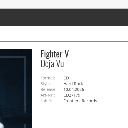
Fighter V
Deja Vu
Format:
CD
Style:
Hard Rock
Release:
10.04.2026
Art-Nr.:
CD27179
Label:
Frontiers Records