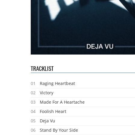
TRACKLIST
01
Raging Heartbeat
02
Victory
03
Made For A Heartache
04
Foolish Heart
05
Deja Vu
06
Stand By Your Side