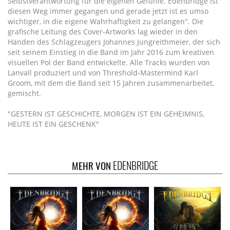
Selbstverantwortung für die eigenen Gefühle. Edenbridge ist
diesen Weg immer gegangen und gerade jetzt ist es umso
wichtiger, in die eigene Wahrhaftigkeit zu gelangen". Die
grafische Leitung des Cover-Artworks lag wieder in den
Händen des Schlagzeugers Johannes Jungreithmeier, der sich
seit seinem Einstieg in die Band im Jahr 2016 zum kreativen
visuellen Pol der Band entwickelte. Alle Tracks wurden von
Lanvall produziert und von Threshold-Mastermind Karl
Groom, mit dem die Band seit 15 Jahren zusammenarbeitet,
gemischt.
"GESTERN IST GESCHICHTE, MORGEN IST EIN GEHEIMNIS,
HEUTE IST EIN GESCHENK"
EDENBRIDGE
MEHR VON