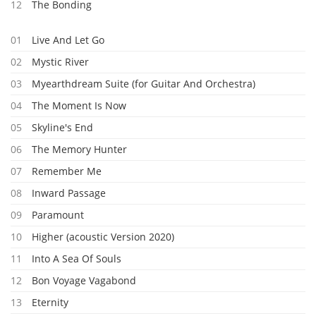
12
The Bonding
01
Live And Let Go
02
Mystic River
03
Myearthdream Suite (for Guitar And Orchestra)
04
The Moment Is Now
05
Skyline's End
06
The Memory Hunter
07
Remember Me
08
Inward Passage
09
Paramount
10
Higher (acoustic Version 2020)
11
Into A Sea Of Souls
12
Bon Voyage Vagabond
13
Eternity