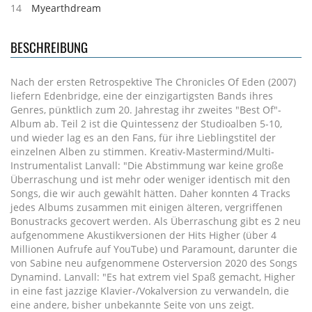
14
Myearthdream
BESCHREIBUNG
Nach der ersten Retrospektive The Chronicles Of Eden (2007)
liefern Edenbridge, eine der einzigartigsten Bands ihres
Genres, pünktlich zum 20. Jahrestag ihr zweites "Best Of"-
Album ab. Teil 2 ist die Quintessenz der Studioalben 5-10,
und wieder lag es an den Fans, für ihre Lieblingstitel der
einzelnen Alben zu stimmen. Kreativ-Mastermind/Multi-
Instrumentalist Lanvall: "Die Abstimmung war keine große
Überraschung und ist mehr oder weniger identisch mit den
Songs, die wir auch gewählt hätten. Daher konnten 4 Tracks
jedes Albums zusammen mit einigen älteren, vergriffenen
Bonustracks gecovert werden. Als Überraschung gibt es 2 neu
aufgenommene Akustikversionen der Hits Higher (über 4
Millionen Aufrufe auf YouTube) und Paramount, darunter die
von Sabine neu aufgenommene Osterversion 2020 des Songs
Dynamind. Lanvall: "Es hat extrem viel Spaß gemacht, Higher
in eine fast jazzige Klavier-/Vokalversion zu verwandeln, die
eine andere, bisher unbekannte Seite von uns zeigt.