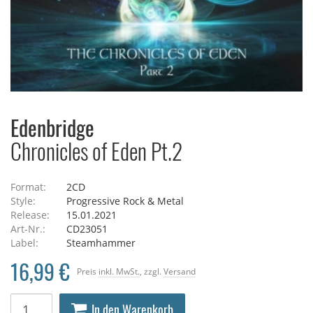
Edenbridge
Chronicles of Eden Pt.2
Format:
2CD
Style:
Progressive Rock & Metal
Release:
15.01.2021
Art-Nr.:
CD23051
Label:
Steamhammer
16,99 €
Preis
inkl. MwSt.
, zzgl.
Versand
In den Warenkorb