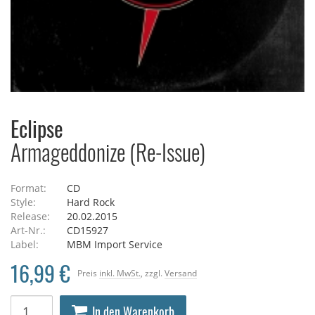
Eclipse
Armageddonize (Re-Issue)
Format:
CD
Style:
Hard Rock
Release:
20.02.2015
Art-Nr.:
CD15927
Label:
MBM Import Service
16,99 €
Preis
inkl. MwSt.
, zzgl.
Versand
In den Warenkorb