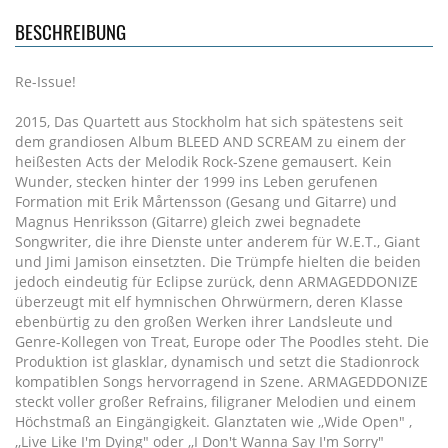
BESCHREIBUNG
Re-Issue!
2015, Das Quartett aus Stockholm hat sich spätestens seit
dem grandiosen Album BLEED AND SCREAM zu einem der
heißesten Acts der Melodik Rock-Szene gemausert. Kein
Wunder, stecken hinter der 1999 ins Leben gerufenen
Formation mit Erik Mårtensson (Gesang und Gitarre) und
Magnus Henriksson (Gitarre) gleich zwei begnadete
Songwriter, die ihre Dienste unter anderem für W.E.T., Giant
und Jimi Jamison einsetzten. Die Trümpfe hielten die beiden
jedoch eindeutig für Eclipse zurück, denn ARMAGEDDONIZE
überzeugt mit elf hymnischen Ohrwürmern, deren Klasse
ebenbürtig zu den großen Werken ihrer Landsleute und
Genre-Kollegen von Treat, Europe oder The Poodles steht. Die
Produktion ist glasklar, dynamisch und setzt die Stadionrock
kompatiblen Songs hervorragend in Szene. ARMAGEDDONIZE
steckt voller großer Refrains, filigraner Melodien und einem
Höchstmaß an Eingängigkeit. Glanztaten wie ,,Wide Open" ,
,,Live Like I'm Dying" oder ,,I Don't Wanna Say I'm Sorry"