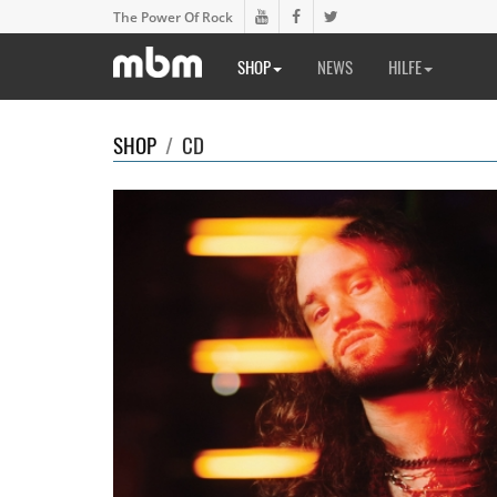
The Power Of Rock
SHOP
NEWS
HILFE
SHOP
/
CD