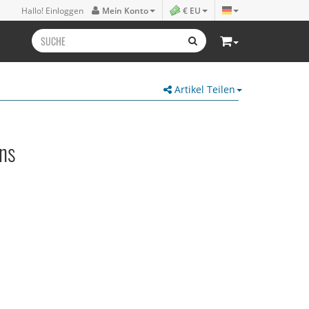
Hallo! Einloggen
Mein Konto
€ EU
Artikel Teilen
ns