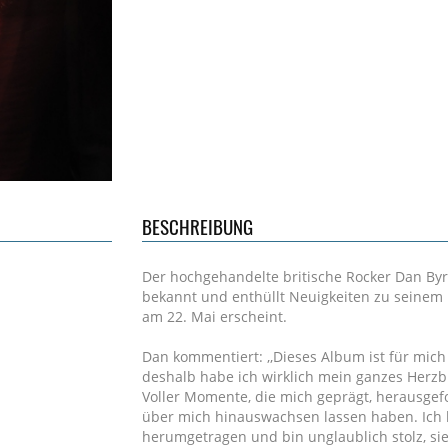
BESCHREIBUNG
Der hochgehandelte britische Rocker Dan Byrn
bekannt und enthüllt Neuigkeiten zu seinem 
am 22. Mai erscheint.
Dan kommentiert: ,,Dieses Album ist für mich
deshalb habe ich wirklich mein ganzes Herzbl
Voller Momente, die mich geprägt, herausgef
über mich hinauswachsen lassen haben. Ich 
herumgetragen und bin unglaublich stolz, sie 