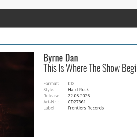
Byrne Dan
This Is Where The Show Begi
Format:
CD
Style:
Hard Rock
Release:
22.05.2026
Art-Nr.:
CD27361
Label:
Frontiers Records