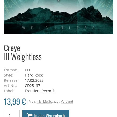
Creye
III Weightless
Format:
CD
Style:
Hard Rock
Release:
17.02.2023
Art-Nr.:
CD25137
Label:
Frontiers Records
13,99 €
Preis
inkl. MwSt.
, zzgl.
Versand
In den Warenkorb