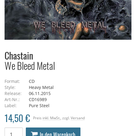
Chastain
We Bleed Metal
Format:
CD
Style:
Heavy Metal
Release:
06.11.2015
Art-Nr.:
CD16989
Label:
Pure Steel
14,50 €
Preis
inkl. MwSt.
, zzgl.
Versand
In den Warenkorb