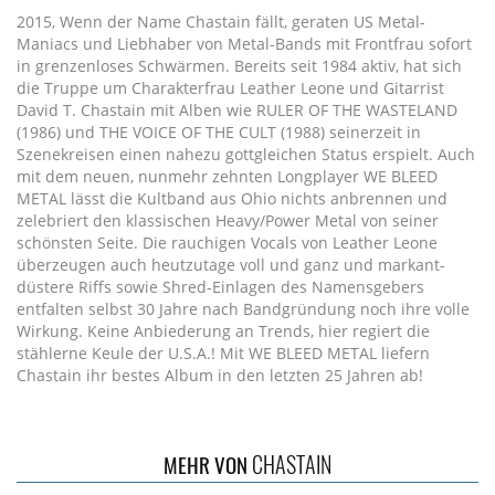
2015, Wenn der Name Chastain fällt, geraten US Metal-
Maniacs und Liebhaber von Metal-Bands mit Frontfrau sofort
in grenzenloses Schwärmen. Bereits seit 1984 aktiv, hat sich
die Truppe um Charakterfrau Leather Leone und Gitarrist
David T. Chastain mit Alben wie RULER OF THE WASTELAND
(1986) und THE VOICE OF THE CULT (1988) seinerzeit in
Szenekreisen einen nahezu gottgleichen Status erspielt. Auch
mit dem neuen, nunmehr zehnten Longplayer WE BLEED
METAL lässt die Kultband aus Ohio nichts anbrennen und
zelebriert den klassischen Heavy/Power Metal von seiner
schönsten Seite. Die rauchigen Vocals von Leather Leone
überzeugen auch heutzutage voll und ganz und markant-
düstere Riffs sowie Shred-Einlagen des Namensgebers
entfalten selbst 30 Jahre nach Bandgründung noch ihre volle
Wirkung. Keine Anbiederung an Trends, hier regiert die
stählerne Keule der U.S.A.! Mit WE BLEED METAL liefern
Chastain ihr bestes Album in den letzten 25 Jahren ab!
CHASTAIN
MEHR VON