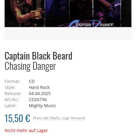
Captain Black Beard
Chasing Danger
Format:
CD
Style:
Hard Rock
Release:
04.04.2025
Art-Nr.:
CD26736
Label:
Mighty Music
15,50 €
Preis
inkl. MwSt.
, zzgl.
Versand
Nicht mehr auf Lager