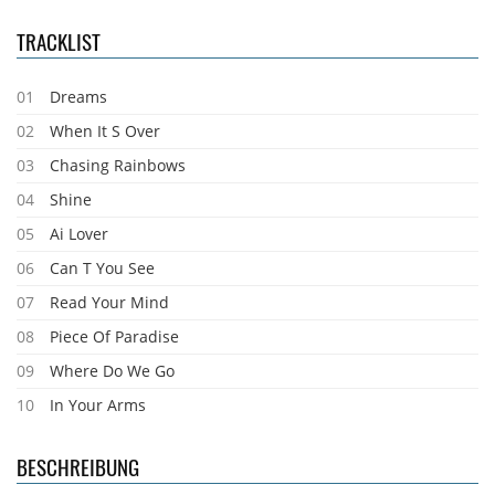
TRACKLIST
01
Dreams
02
When It S Over
03
Chasing Rainbows
04
Shine
05
Ai Lover
06
Can T You See
07
Read Your Mind
08
Piece Of Paradise
09
Where Do We Go
10
In Your Arms
BESCHREIBUNG