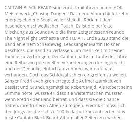
CAPTAIN BLACK BEARD sind zurück mit ihrem neuen AOR-
Meisterwerk ,,Chasing Danger"! Das neue Album bietet zehn
energiegeladene Songs voller Melodic Rock mit dem
besonderen schwedischen Touch. Es ist die perfekte
Mischung aus Sounds wie die ihrer Zeitgenossen/Freunde
The Night Flight Orchestra und H.E.A.T. Ende 2023 stand die
Band an einem Scheideweg. Leadsänger Martin Holsner
beschloss, die Band zu verlassen, um mehr Zeit mit seiner
Familie zu verbringen. Der Captain hatte im Laufe der Jahre
eine Reihe von personellen Veränderungen durchgemacht
und der Gedanke, einfach aufzuhören, war durchaus
vorhanden. Doch das Schicksal schien eingreifen zu wollen.
Sänger Fredrik Vahlgren erregte die Aufmerksamkeit von
Bassist und Gründungsmitglied Robert Majd. Als Robert seine
Stimme hörte, wusste er, dass sie weitermachen mussten,
wenn Fredrik der Band beitrat, und dass sie die Chance
hatten, ihre früheren Alben zu toppen. Fredrik schloss sich
den Jungs an, die sich zu 100 % darauf konzentrierten, das
beste Captain Black Beard-Album aller Zeiten zu machen.