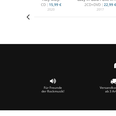
22,50 €
CD
15,99 €
2CD+DVD
22,99 
014
2020
2017
Für Freunde
Versandkos
der Rockmusik!
ab 3 Ar