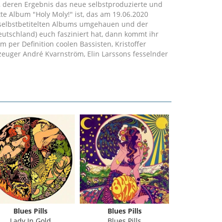
 deren Ergebnis das neue selbstproduzierte und
Album "Holy Moly!" ist, das am 19.06.2020
 selbstbetitelten Albums umgehauen und der
eutschland) euch fasziniert hat, dann kommt ihr
m per Definition coolen Bassisten, Kristoffer
uger André Kvarnström, Elin Larssons fesselnder
Gitarre kehrt die Band zu ihren Wurzeln zurück.
ll und Blues mit einer Prise Soul.
Blues Pills
Blues Pills
Blues 
Lady In Gold
Blues Pills
Holy Moly! (