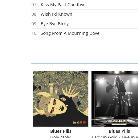
07
Kiss My Past Goodbye
08
Wish I'd Known
09
Bye Bye Birdy
10
Song From A Mourning Dove
11
Longest Lasting Friendbliss
01
Bliss
02
Astral Plane
03
Devil Man
04
Little Sun
s Pills
Blues Pills
Blues Pills
s Pills
Holy Moly!
Lady in Gold / Live in 