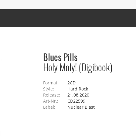
Blues Pills
Holy Moly! (Digibook)
Format:
2CD
Style:
Hard Rock
Release:
21.08.2020
Art-Nr.:
CD22599
Label:
Nuclear Blast