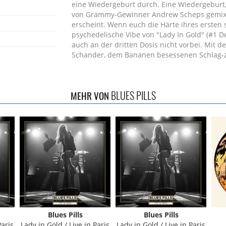
eine Wiedergeburt durch. Eine Wiedergeburt,
von Grammy-Gewinner Andrew Scheps gemixte 
erscheint. Wenn euch die Härte ihres ersten
psychedelische Vibe von "Lady In Gold" (#1 D
auch an der dritten Dosis nicht vorbei. Mit de
Schander, dem Bananen besessenen Schlag-ze
Stimme und Zack Anderson jetzt an der Lead 
Zurück zur ursprünglichen Kraft des Rock'n'Ro
BLUES PILLS
MEHR VON
Blues Pills
Blues Pills
Paris
Lady in Gold / Live in Paris
Lady in Gold / Live in Paris