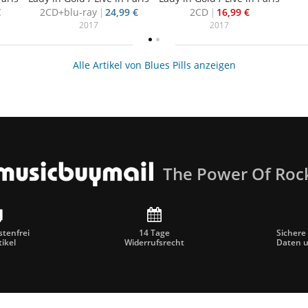
€
2CD+blu-ray
24,99 €
2CD
16,99 €
2017
2017
Alle Artikel von Blues Pills anzeigen
The Power Of Roc
tenfrei
14 Tage
Sichere
tikel
Widerrufsrecht
Daten 