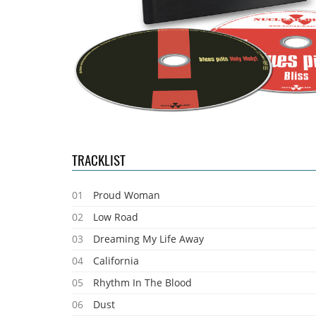
TRACKLIST
01
Proud Woman
02
Low Road
03
Dreaming My Life Away
04
California
05
Rhythm In The Blood
06
Dust