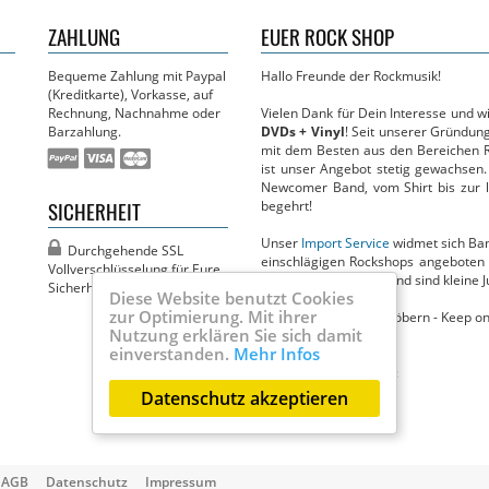
ZAHLUNG
EUER ROCK SHOP
Bequeme Zahlung mit Paypal
Hallo Freunde der Rockmusik!
(Kreditkarte), Vorkasse, auf
Rechnung, Nachnahme oder
Vielen Dank für Dein Interesse und 
Barzahlung.
DVDs + Vinyl
! Seit unserer Gründun
mit dem Besten aus den Bereichen R
ist unser Angebot stetig gewachsen.
Newcomer Band, vom Shirt bis zur li
SICHERHEIT
begehrt!
Unser
Import Service
widmet sich Band
Durchgehende SSL
einschlägigen Rockshops angeboten 
Vollver­­schlüsselung für Eure
Circus in nichts nach und sind kleine J
Sicherheit!
Diese Website benutzt Cookies
zur Optimierung. Mit ihrer
Jetzt viel Spaß beim Stöbern - Keep on
Nutzung erklären Sie sich damit
Dein MBM Team
einverstanden.
Mehr Infos
Ihr findet uns auch bei:
Datenschutz akzeptieren
AGB
Datenschutz
Impressum