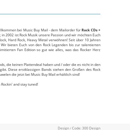
willkommen bei Music Buy Mail - dem Mailorder für
Rock CDs +
g in 2002 ist Rock Musik unsere Passion und wir möchten Euch
ock, Hard Rock, Heavy Metal verwöhnen! Seit über 10 Jahren
 Wir bieten Euch von den Rock Legenden bis zur talentierten
mitierten Fan Edition so gut wie alles, was das Rocker Herz
s, die keinen Plattendeal haben und / oder die es nicht in den
gibt. Diese erstklassigen Bands stehen den Großen des Rock
uwelen die jetzt bei Music Buy Mail erhältlich sind!
 Rockin' and stay tuned!
Design
Code:
300 Design
/