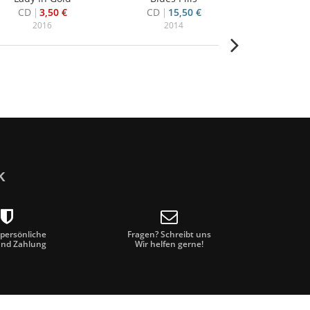
CD
3,50 €
CD
15,50 €
Vinyl Box
2016
2014
20
k
 persönliche
Fragen? Schreibt uns
und Zahlung
Wir helfen gerne!