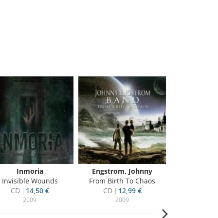
Inmoria
Engstrom, Johnny
Swe
Invisible Wounds
From Birth To Chaos
Steel Box C
CD
14,50 €
CD
12,99 €
CD
9
2009
2009
20