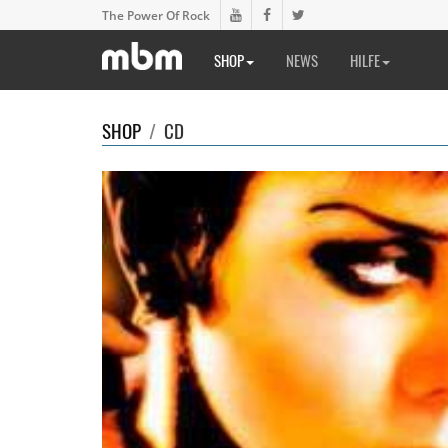
The Power Of Rock
SHOP
NEWS
HILFE
SHOP
/
CD