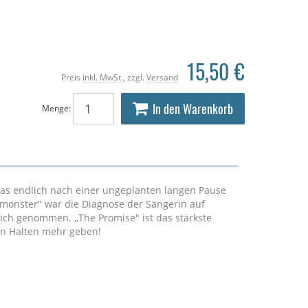
15,50 €
Preis
inkl. MwSt.
, zzgl.
Versand
In den Warenkorb
Menge:
das endlich nach einer ungeplanten langen Pause
lmonster" war die Diagnose der Sängerin auf
eich genommen. ,,The Promise" ist das stärkste
ein Halten mehr geben!