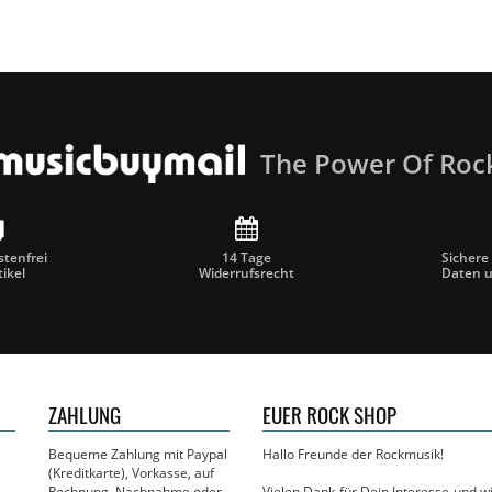
The Power Of Roc
tenfrei
14 Tage
Sichere
tikel
Widerrufsrecht
Daten 
ZAHLUNG
EUER ROCK SHOP
Bequeme Zahlung mit Paypal
Hallo Freunde der Rockmusik!
(Kreditkarte), Vorkasse, auf
Rechnung, Nachnahme oder
Vielen Dank für Dein Interesse und 