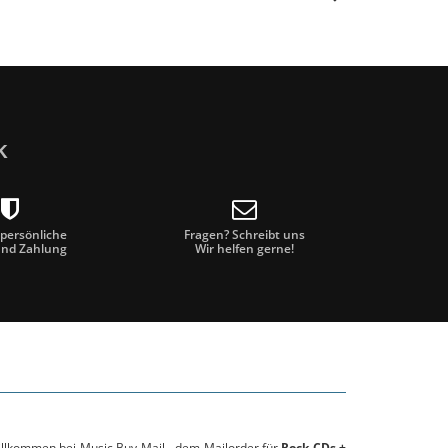
k
 persönliche
Fragen? Schreibt uns
und Zahlung
Wir helfen gerne!
willkommen bei Music Buy Mail - dem Mailorder für
Rock CDs +