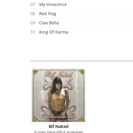
07
My Innocence
08
Red Flag
09
Ciao Bella
10
King Of Karma
11
Amazon Motel
12
River Of Fire
13
Welcome To The End
Bif Naked
Super beautiful monster