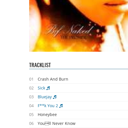
TRACKLIST
01
Crash And Burn
02
Sick
03
Bluejay
04
F**k You 2
05
Honeybee
06
Youll Never Know