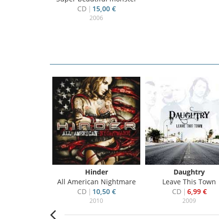
CD
15,00 €
2006
 Naked
Hinder
Daughtry
tiful monster
All American Nightmare
Leave This Town
15,00 €
CD
10,50 €
CD
6,99 €
006
2010
2009