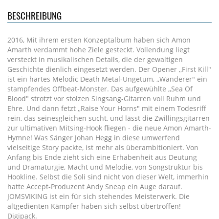
BESCHREIBUNG
2016, Mit ihrem ersten Konzeptalbum haben sich Amon
Amarth verdammt hohe Ziele gesteckt. Vollendung liegt
versteckt in musikalischen Details, die der gewaltigen
Geschichte dienlich eingesetzt werden. Der Opener ,,First Kill"
ist ein hartes Melodic Death Metal-Ungetüm, ,,Wanderer" ein
stampfendes Offbeat-Monster. Das aufgewühlte ,,Sea Of
Blood" strotzt vor stolzen Singsang-Gitarren voll Ruhm und
Ehre. Und dann fetzt ,,Raise Your Horns" mit einem Todesriff
rein, das seinesgleichen sucht, und lässt die Zwillingsgitarren
zur ultimativen Mitsing-Hook fliegen - die neue Amon Amarth-
Hymne! Was Sänger Johan Hegg in diese umwerfend
vielseitige Story packte, ist mehr als überambitioniert. Von
Anfang bis Ende zieht sich eine Erhabenheit aus Deutung
und Dramaturgie, Macht und Melodie, von Songstruktur bis
Hookline. Selbst die Soli sind nicht von dieser Welt, immerhin
hatte Accept-Produzent Andy Sneap ein Auge darauf.
JOMSVIKING ist ein für sich stehendes Meisterwerk. Die
altgedienten Kämpfer haben sich selbst übertroffen!
Digipack.