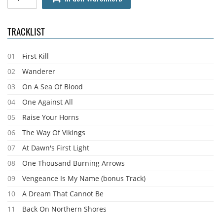
TRACKLIST
01
First Kill
02
Wanderer
03
On A Sea Of Blood
04
One Against All
05
Raise Your Horns
06
The Way Of Vikings
07
At Dawn's First Light
08
One Thousand Burning Arrows
09
Vengeance Is My Name (bonus Track)
10
A Dream That Cannot Be
11
Back On Northern Shores