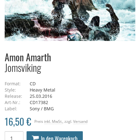
Amon Amarth
Jomsviking
Format:
CD
Style:
Heavy Metal
Release:
25.03.2016
Art-Nr.:
CD17382
Label:
Sony / BMG
16,50 €
Preis
inkl. MwSt.
, zzgl.
Versand
In den Warenkorb